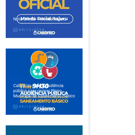
Nota Oficial – Moeda Itajuru
09/12/2024
Cabo Frio realiza audiência
pública para revisar Plano
Municipal de Saneamento Básico
09/12/2024