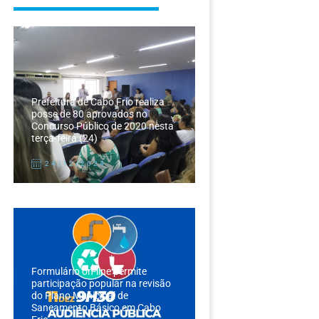
Prefeitura de Cabo Frio realiza
posse de 80 aprovados no
Concurso Público de 2020 nesta
terça-feira (24)
24/12/2024
Formulário on-line permite
participação popular na revisão
do Plano Municipal de
Saneamento Básico em Cabo