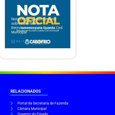
Nota Oficial: Esclarecimento
sobre Fake News –
Recrutamento para Guarda Civil
Municipal
06/12/2024
RELACIONADOS
Portal da Secretaria de Fazenda
Câmara Municipal
Governo do Estado