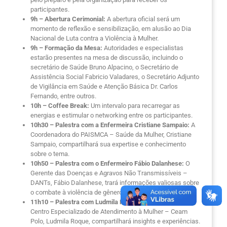
participantes.
9h – Abertura Cerimonial:
A abertura oficial será um
momento de reflexão e sensibilização, em alusão ao Dia
Nacional de Luta contra a Violência à Mulher.
9h – Formação da Mesa:
Autoridades e especialistas
estarão presentes na mesa de discussão, incluindo o
secretário de Saúde Bruno Alpacino, o Secretário de
Assistência Social Fabricio Valadares, o Secretário Adjunto
de Vigilância em Saúde e Atenção Básica Dr. Carlos
Fernando, entre outros.
10h – Coffee Break:
Um intervalo para recarregar as
energias e estimular o networking entre os participantes.
10h30 – Palestra com a Enfermeira Cristiane Sampaio:
A
Coordenadora do PAISMCA – Saúde da Mulher, Cristiane
Sampaio, compartilhará sua expertise e conhecimento
sobre o tema.
10h50 – Palestra com o Enfermeiro Fábio Dalanhese:
O
Gerente das Doenças e Agravos Não Transmissíveis –
DANTs, Fábio Dalanhese, trará informações valiosas sobre
o combate à violência de gênero.
11h10 – Palestra com Ludmila Roque:
A Coordenadora do
Centro Especializado de Atendimento à Mulher – Ceam
Polo, Ludmila Roque, compartilhará insights e experiências.