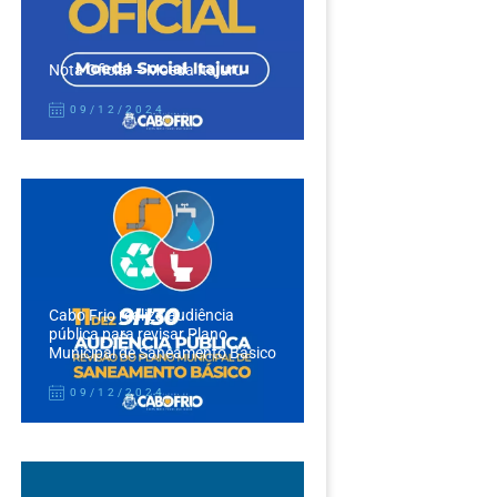
Nota Oficial – Moeda Itajuru
09/12/2024
Cabo Frio realiza audiência
pública para revisar Plano
Municipal de Saneamento Básico
09/12/2024