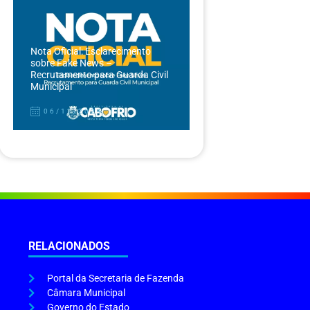
Nota Oficial: Esclarecimento
sobre Fake News –
Recrutamento para Guarda Civil
Municipal
06/12/2024
RELACIONADOS
Portal da Secretaria de Fazenda
Câmara Municipal
Governo do Estado