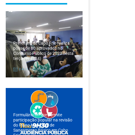
Prefeitura de Cabo Frio realiza
posse de 80 aprovados no
Concurso Público de 2020 nesta
terça-feira (24)
24/12/2024
Formulário on-line permite
participação popular na revisão
do Plano Municipal de
Saneamento Básico em Cabo