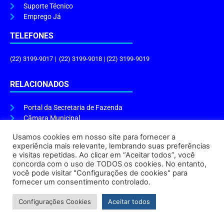
Suporte Técnico
Emprego Já
TELEFONES
(22) 3199-9017 | (22) 3199-9018 | (22) 3199-9019
RELACIONADOS
Portal da Secretaria de Fazenda
Câmara Municipal
Governo do Estado
Usamos cookies em nosso site para fornecer a
experiência mais relevante, lembrando suas preferências
ENDEREÇO E HORÁRIO
e visitas repetidas. Ao clicar em “Aceitar todos”, você
concorda com o uso de TODOS os cookies. No entanto,
Endereço:
Praça Tiradentes, s/n – Centro, Cabo Frio – RJ, 28906-290
você pode visitar "Configurações de cookies" para
Atendimento do Protocolo Geral da Prefeitura:
9h às 16h
fornecer um consentimento controlado.
Horário de Funcionamento:
8h às 17h
Configurações Cookies
Aceitar todos