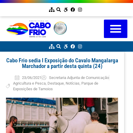
Cabo Frio sedia I Exposição do Cavalo Mangalarga
Marchador a partir desta quinta (24)
23/06/2021
Secretaria Adjunta de Comunicação
Agricultura e Pesca
,
Destaque
,
Notícias
,
Parque de
Exposições de Tamoios