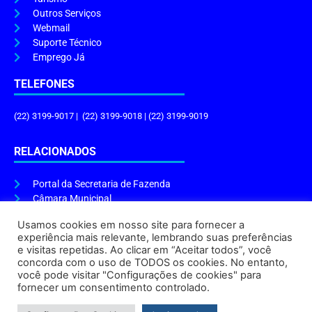
Outros Serviços
Webmail
Suporte Técnico
Emprego Já
TELEFONES
(22) 3199-9017 | (22) 3199-9018 | (22) 3199-9019
RELACIONADOS
Portal da Secretaria de Fazenda
Câmara Municipal
Governo do Estado
Usamos cookies em nosso site para fornecer a
experiência mais relevante, lembrando suas preferências
ENDEREÇO E HORÁRIO
e visitas repetidas. Ao clicar em “Aceitar todos”, você
concorda com o uso de TODOS os cookies. No entanto,
Endereço:
Praça Tiradentes, s/n – Centro, Cabo Frio – RJ, 28906-290
você pode visitar "Configurações de cookies" para
Atendimento do Protocolo Geral da Prefeitura:
9h às 16h
fornecer um consentimento controlado.
Horário de Funcionamento:
8h às 17h