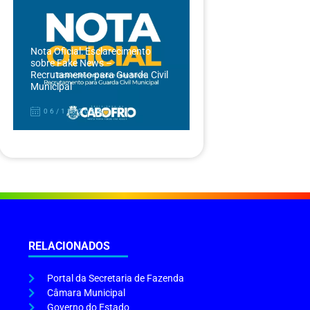
Nota Oficial: Esclarecimento
sobre Fake News –
Recrutamento para Guarda Civil
Municipal
06/12/2024
RELACIONADOS
Portal da Secretaria de Fazenda
Câmara Municipal
Governo do Estado