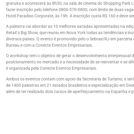
gratuita e acontecerá às 8h30, na sala de cinema do Shopping Park 
fazer inscrição pelo telefone 0800-570-0800, com limite de duas va
Hotel Paradiso Corporate, às 19h. A inscrição custa R$ 160 e deve se
A palestra vai abordar as 10 melhores sacadas apresentadas na ediç
Retail´s Big Show, que reuniu em Nova York todas as tendências e in
diversos países. O evento é promovido pelo o Sebrae/RJ em parceria
Bureau e com a Conecte Eventos Empresariais.
O workshop tem o objetivo de gerar o desenvolvimento interpessoal 
posicionamento no mercado e a necessidade de se reinventar e se di
é organizada pela Conecte Eventos Empresariais.
Ambos os eventos contam com apoio da Secretaria de Turismo, e serã
de 1400 palestras em 21 estados brasileiros e especialização em Ge
além de ter realizado dois cursos de aperfeiçoamento na Espanha e p