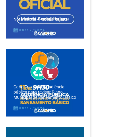
Nota Oficial – Moeda Itajuru
09/12/2024
Cabo Frio realiza audiência
pública para revisar Plano
Municipal de Saneamento Básico
09/12/2024