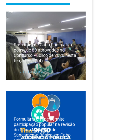
Prefeitura de Cabo Frio realiza
posse de 80 aprovados no
Concurso Público de 2020 nesta
terça-feira (24)
24/12/2024
Formulário on-line permite
participação popular na revisão
do Plano Municipal de
Saneamento Básico em Cabo