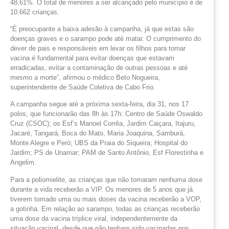
48,61%. O total de menores a ser alcançado pelo município é de
10.662 crianças.
“É preocupante a baixa adesão à campanha, já que estas são
doenças graves e o sarampo pode até matar. O cumprimento do
dever de pais e responsáveis em levar os filhos para tomar
vacina é fundamental para evitar doenças que estavam
erradicadas, evitar a contaminação de outras pessoas e até
mesmo a morte”, afirmou o médico Beto Nogueira,
superintendente de Saúde Coletiva de Cabo Frio.
A campanha segue até a próxima sexta-feira, dia 31, nos 17
polos, que funcionarão das 8h às 17h: Centro de Saúde Oswaldo
Cruz (CSOC); os Esf’s Manoel Corrêa, Jardim Caiçara, Itajuru,
Jacaré, Tangará, Boca do Mato, Maria Joaquina, Samburá,
Monte Alegre e Peró; UBS da Praia do Siqueira; Hospital do
Jardim; PS de Unamar; PAM de Santo Antônio, Esf Florestinha e
Angelim.
Para a poliomielite, as crianças que não tomaram nenhuma dose
durante a vida receberão a VIP. Os menores de 5 anos que já
tiverem tomado uma ou mais doses da vacina receberão a VOP,
a gotinha. Em relação ao sarampo, todas as crianças receberão
uma dose da vacina tríplice viral, independentemente da
situação vacinal, desde que não tenham sido vacinadas nos