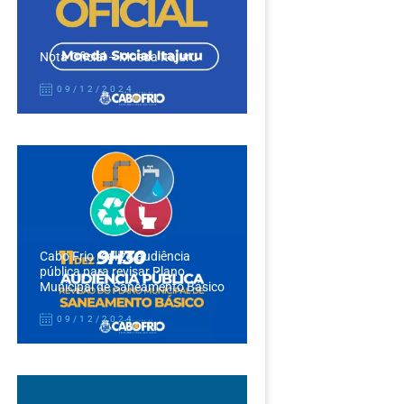
Nota Oficial – Moeda Itajuru
09/12/2024
Cabo Frio realiza audiência
pública para revisar Plano
Municipal de Saneamento Básico
09/12/2024