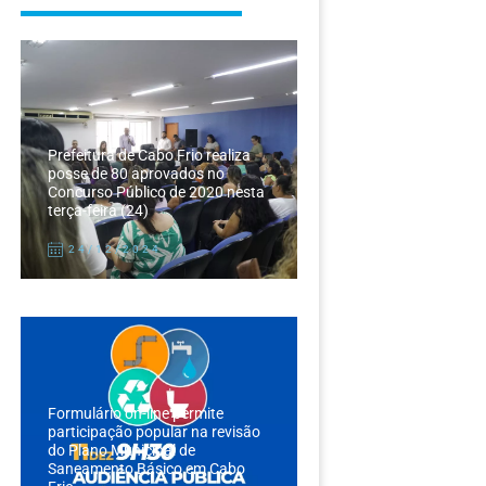
Prefeitura de Cabo Frio realiza
posse de 80 aprovados no
Concurso Público de 2020 nesta
terça-feira (24)
24/12/2024
Formulário on-line permite
participação popular na revisão
do Plano Municipal de
Saneamento Básico em Cabo