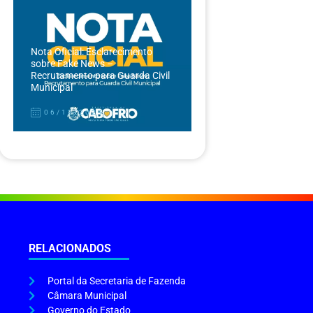
Nota Oficial: Esclarecimento
sobre Fake News –
Recrutamento para Guarda Civil
Municipal
06/12/2024
RELACIONADOS
Portal da Secretaria de Fazenda
Câmara Municipal
Governo do Estado