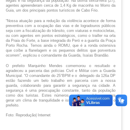
ilegais e na segurança da população. Na última sexta-feira (27), 
agentes apreenderam cerca de 1,4 Kg de maconha no Morro da 
Guia, um dos principais pontos turísticos de Cabo Frio. 
“Nossa atuação para a redução da violência acontece de forma 
preventiva com a ocupação das vias e de logradouros públicos 
seja com a fiscalização do trânsito, com viaturas e motocicletas, 
ou com agentes em pontos estratégicos, como o trailler na orla 
da Praia do Forte, a base integrada do Peró e a guarita da Praça 
Porto Rocha. Temos ainda o ROMU, que é a ronda ostensiva 
que coíbe a flanelagem e os pequenos delitos que porventura 
ocorrem”, explicou o comandante da Guarda, Isaías Brandão.
O prefeito Marquinho Mendes comemorou o resultado e 
agradeceu a parceria das polícias Civil e Militar com a Guarda 
Municipal. “O comandante do 25°BPM e o  delegado da 126a DP 
estão fazendo um belo trabalho em parceria com a nossa 
guarda, colaborando para garantir a segurança na cidade. A 
segurança é uma preocupação constante, tanto da população 
como dos turistas. Estes números positivos colaboram para 
gerar um clima de tranquilidade e isso é muito bom”, afirmou o 
prefeito.
Foto: Reprodução| Internet 