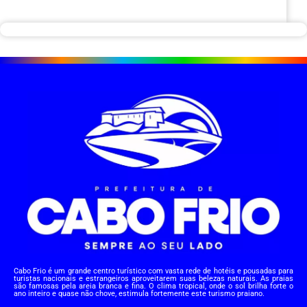
Cabo Frio é um grande centro turístico com vasta rede de hotéis e pousadas para
turistas nacionais e estrangeiros aproveitarem suas belezas naturais. As praias
são famosas pela areia branca e fina. O clima tropical, onde o sol brilha forte o
ano inteiro e quase não chove, estimula fortemente este turismo praiano.