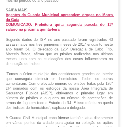
mesmo período do ano passado. 
SAIBA MAIS
Agentes da Guarda Municipal apreendem drogas no Morro 
da Guia
COMUNICADO: Prefeitura quita segunda parcela do 13º
salário na próxima quinta-feira
Segundo dados do ISP, no ano passado foram registrados 43 
assassinatos nos três primeiros meses de 2017 enquanto neste 
ano foram 34. O delegado da 126ª Delegacia de Cabo Frio, 
Marcelo Braga, afirma que as prisões realizadas nos últimos 
meses junto com as elucidações dos casos influenciaram na 
diminuição do índice. 
“Fomos o único município dos considerados grandes do interior 
que conseguiu diminuir os homicídios. Todos os outros 
aumentaram. Com o elevado número de prisões feitas pela 126ª 
DP somados com os esforços da nossa Área Integrada de 
Segurança Pública (AISP), obtivemos o primeiro lugar em 
número de prisões e o quarto no número de apreensões de 
armas de fogo em todo o Estado do RJ. E isso refletiu na queda 
dos índices de homicídios”, explicou o delegado. 
A Guarda Civil Municipal cabo-friense também atua diariamente 
em vários pontos da cidade para ajudar na coibição de ações 