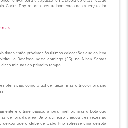
cer o rival para ultrapassá-lo na tabela de classificação 
o Carlos Roy retorna aos treinamentos nesta terça-feira 
ertas
is times estão próximos às últimas colocações que os leva
visitou o Botafogo neste domingo (25), no Nilton Santos
 cinco minutos do primeiro tempo.
s ofensivas, como o gol de Kieza, mas o tricolor praiano
es.
vamente e o time passou a jogar melhor, mas o Botafogo
enas de fora da área. Já o alvinegro chegou três vezes ao
o deixou que o clube de Cabo Frio sofresse uma derrota