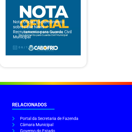
Nota Oficial: Esclarecimento
sobre Fake News –
Recrutamento para Guarda Civil
Municipal
06/12/2024
RELACIONADOS
Portal da Secretaria de Fazenda
Câmara Municipal
Governo do Estado