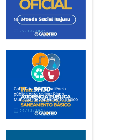
Nota Oficial – Moeda Itajuru
09/12/2024
Cabo Frio realiza audiência
pública para revisar Plano
Municipal de Saneamento Básico
09/12/2024