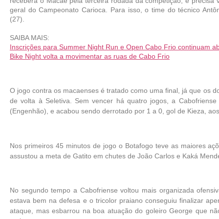
receberá o Macaé pela terceira rodada da competição, e precisa ven
geral do Campeonato Carioca. Para isso, o time do técnico Antôni
(27).
SAIBA MAIS:
Inscrições para Summer Night Run e Open Cabo Frio continuam ab
Bike Night volta a movimentar as ruas de Cabo Frio
O jogo contra os macaenses é tratado como uma final, já que os do
de volta à Seletiva. Sem vencer há quatro jogos, a Cabofriense 
(Engenhão), e acabou sendo derrotado por 1 a 0, gol de Kieza, aos
Nos primeiros 45 minutos de jogo o Botafogo teve as maiores açõe
assustou a meta de Gatito em chutes de João Carlos e Kaká Mend
No segundo tempo a Cabofriense voltou mais organizada ofensi
estava bem na defesa e o tricolor praiano conseguiu finalizar ap
ataque, mas esbarrou na boa atuação do goleiro George que nã