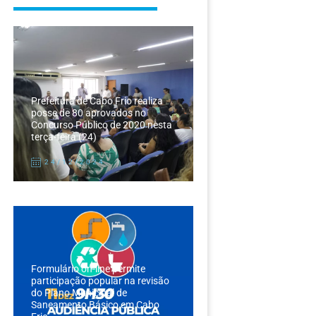
Prefeitura de Cabo Frio realiza
posse de 80 aprovados no
Concurso Público de 2020 nesta
terça-feira (24)
24/12/2024
Formulário on-line permite
participação popular na revisão
do Plano Municipal de
Saneamento Básico em Cabo