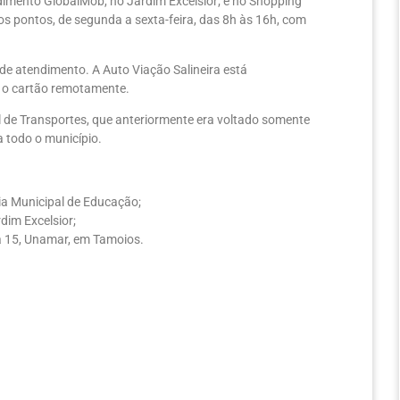
dimento GlobalMob, no Jardim Excelsior; e no Shopping
s pontos, de segunda a sexta-feira, das 8h às 16h, com
 de atendimento. A Auto Viação Salineira está
r o cartão remotamente.
 de Transportes, que anteriormente era voltado somente
a todo o município.
ria Municipal de Educação;
dim Excelsior;
a 15, Unamar, em Tamoios.