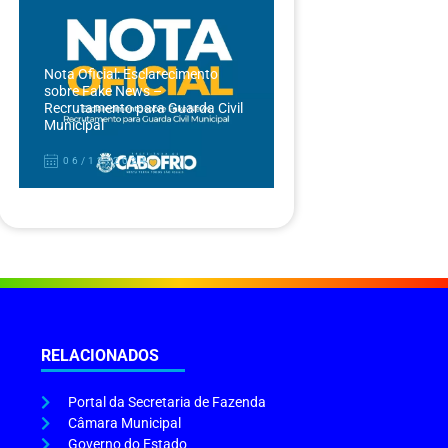
Nota Oficial: Esclarecimento
sobre Fake News –
Recrutamento para Guarda Civil
Municipal
06/12/2024
RELACIONADOS
Portal da Secretaria de Fazenda
Câmara Municipal
Governo do Estado