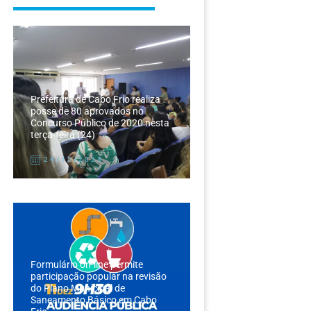
Prefeitura de Cabo Frio realiza
posse de 80 aprovados no
Concurso Público de 2020 nesta
terça-feira (24)
24/12/2024
Formulário on-line permite
participação popular na revisão
do Plano Municipal de
Saneamento Básico em Cabo