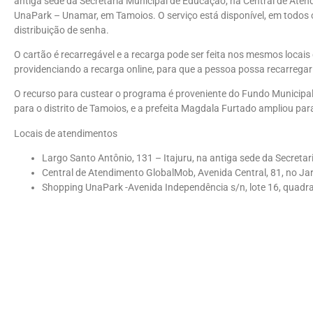
antiga sede da Secretaria Municipal de Educação; na Central de Aten
UnaPark – Unamar, em Tamoios. O serviço está disponível, em todos o
distribuição de senha.
O cartão é recarregável e a recarga pode ser feita nos mesmos locais
providenciando a recarga online, para que a pessoa possa recarrega
O recurso para custear o programa é proveniente do Fundo Municipal
para o distrito de Tamoios, e a prefeita Magdala Furtado ampliou par
Locais de atendimentos
Largo Santo Antônio, 131 – Itajuru, na antiga sede da Secreta
Central de Atendimento GlobalMob, Avenida Central, 81, no Jar
Shopping UnaPark -Avenida Independência s/n, lote 16, quadr