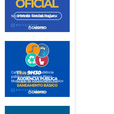
Nota Oficial – Moeda Itajuru
09/12/2024
Cabo Frio realiza audiência
pública para revisar Plano
Municipal de Saneamento Básico
09/12/2024