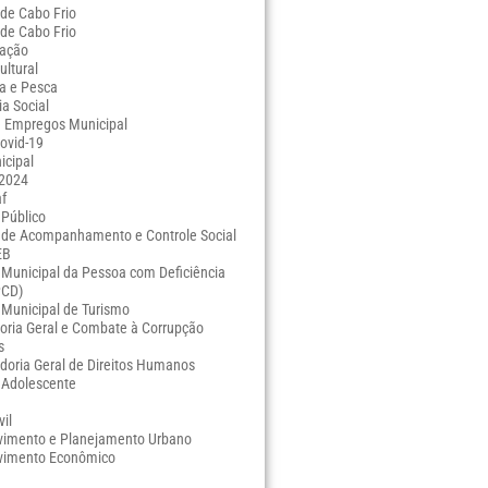
de Cabo Frio
de Cabo Frio
ração
ltural
ra e Pesca
ia Social
e Empregos Municipal
ovid-19
icipal
 2024
f
 Público
 de Acompanhamento e Controle Social
EB
Municipal da Pessoa com Deficiência
PCD)
 Municipal de Turismo
oria Geral e Combate à Corrupção
s
doria Geral de Direitos Humanos
 Adolescente
vil
vimento e Planejamento Urbano
vimento Econômico