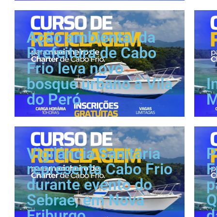
Ação ambiental da
Prefeitura de Cabo
Frio leva novo
bosque urbano à Vila
I
do Peró
M
Vigilância Sanitária
P
representa Cabo Frio
F
durante evento do
p
Sebrae, em Nova
Q
Friburgo
d