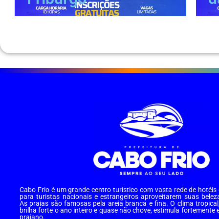
Cabo Frio é um grande centro turístico com vasta rede de hotéi
para turistas nacionais e estrangeiros aproveitarem suas belez
As praias são famosas pela areia branca e fina. O clima tropical
brilha forte o ano inteiro e quase não chove, estimula fortemente 
praiano.