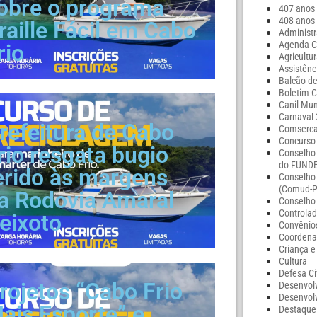
obre o programa
407 anos 
408 anos 
raille Fácil em Cabo
Administ
Agenda Cu
rio
Agricultu
Assistênc
Balcão d
Boletim C
Canil Mun
Carnaval
refeitura de Cabo
Comserca
Concurso
rio resgata bugio
Conselho
do FUND
erido às margens
Conselho 
(Comud-
a Rodovia Amaral
Conselho
Controlad
eixoto
Convênio
Coordena
Criança e
Cultura
Defesa Ci
rojetos “Cabo Frio
Desenvol
Desenvol
ais Esporte” e
Destaque