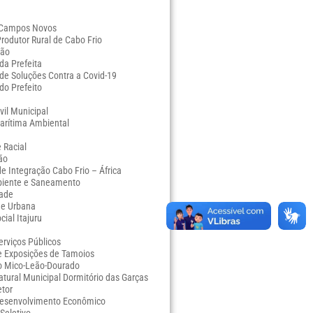
o
 Campos Novos
Produtor Rural de Cabo Frio
ção
da Prefeita
de Soluções Contra a Covid-19
do Prefeito
vil Municipal
arítima Ambiental
 Racial
ão
e Integração Cabo Frio – África
iente e Saneamento
dade
de Urbana
ial Itajuru
erviços Públicos
e Exposições de Tamoios
o Mico-Leão-Dourado
tural Municipal Dormitório das Garças
etor
Desenvolvimento Econômico