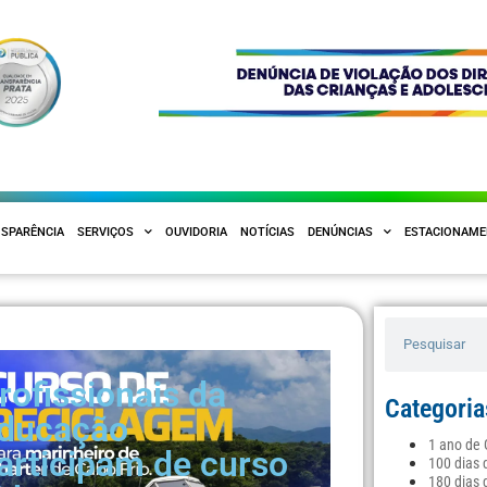
SPARÊNCIA
SERVIÇOS
OUVIDORIA
NOTÍCIAS
DENÚNCIAS
ESTACIONAM
rofissionais da
Categoria
ducação
1 ano de
articipam de curso
100 dias 
180 dias 