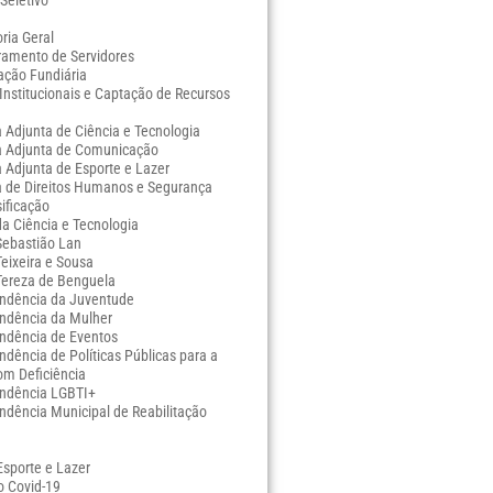
Seletivo
ria Geral
ramento de Servidores
ação Fundiária
Institucionais e Captação de Recursos
a Adjunta de Ciência e Tecnologia
ia Adjunta de Comunicação
a Adjunta de Esporte e Lazer
a de Direitos Humanos e Segurança
ificação
a Ciência e Tecnologia
ebastião Lan
eixeira e Sousa
ereza de Benguela
endência da Juventude
endência da Mulher
endência de Eventos
ndência de Políticas Públicas para a
om Deficiência
endência LGBTI+
ndência Municipal de Reabilitação
Esporte e Lazer
o Covid-19