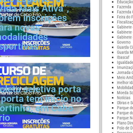
Educaçã
Vida Mais Ativa”,
Fazenda
Fazenda
brem inscrições
Feira do 
Fiscaliza
ara novas
Gabinete 
Gabinete 
odalidades
Gabinete 
Governo
sportivas
Guarda Ci
Guarda M
Ibascaf
Igualdade
Imunizaç
Jornada d
Meio Amb
melhor i
oleta seletiva porta
Mobilida
Moeda Soc
 porta tem início no
Notícias
Obras e S
ortinho, em Cabo
Parque d
Parque d
rio
Parque Na
Plano Dir
Polo de 