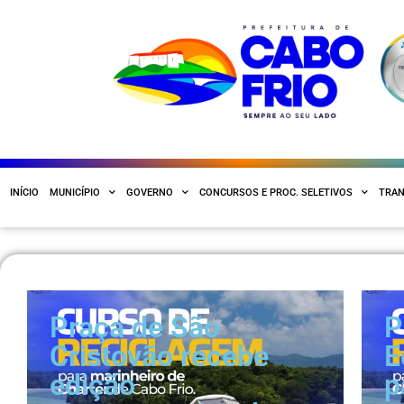
INÍCIO
MUNICÍPIO
GOVERNO
CONCURSOS E PROC. SELETIVOS
TRAN
Praça de São
P
Cristovão recebe
E
edição
p