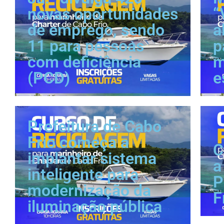
novas oportunidades
“
de emprego, sendo
a
11 para pessoas
p
com deficiência
m
(PCD)
e
Prefeitura de Cabo
Frio começa a
C
implantar sistema
a
inteligente para
P
modernização da
F
iluminação pública