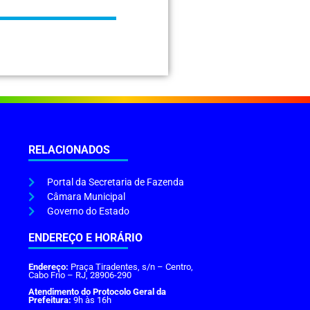
RELACIONADOS
Portal da Secretaria de Fazenda
Câmara Municipal
Governo do Estado
ENDEREÇO E HORÁRIO
Endereço:
Praça Tiradentes, s/n – Centro,
Cabo Frio – RJ, 28906-290
Atendimento do Protocolo Geral da
Prefeitura:
9h às 16h