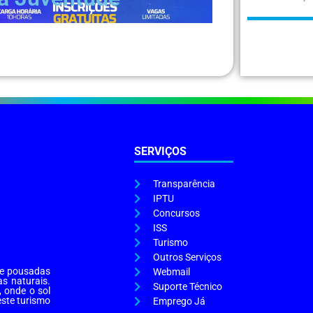
SERVIÇOS
Transparência
IPTU
Concursos
ISS
Turismo
Outros Serviços
s e pousadas
Webmail
as naturais.
Suporte Técnico
, onde o sol
este turismo
Emprego Já