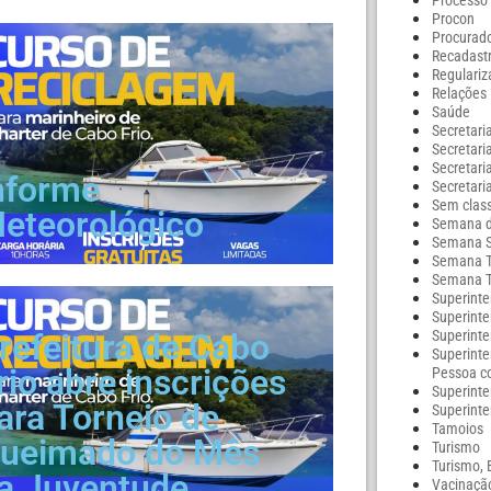
Processo 
Procon
Procurado
Recadast
Regulariz
Relações 
Saúde
Secretari
Secretar
Secretari
nforme
Secretari
Sem class
eteorológico
Semana d
Semana S
Semana T
Semana T
Superint
Superint
refeitura de Cabo
Superint
Superinte
rio abre inscrições
Pessoa c
Superint
ara Torneio de
Superinte
Tamoios
ueimado do Mês
Turismo
Turismo, 
a Juventude
Vacinaçã