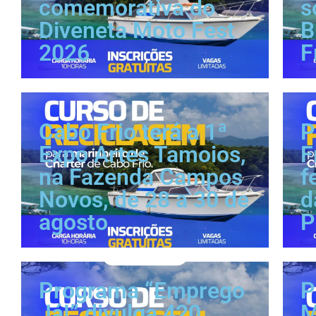
comemorativa do
s
Diveneta Moto Fest
B
2026
F
Cabo Frio terá a 1ª
P
Expo Artes Tamoios,
F
na Fazenda Campos
f
Novos, de 28 a 30 de
d
agosto
P
Programa “Emprego
P
Já!” divulga 420
M