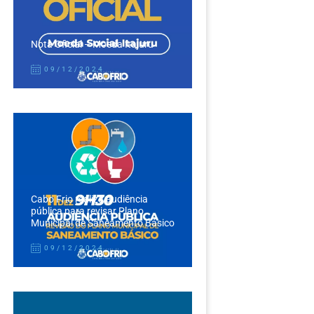
Nota Oficial – Moeda Itajuru
09/12/2024
Cabo Frio realiza audiência
pública para revisar Plano
Municipal de Saneamento Básico
09/12/2024