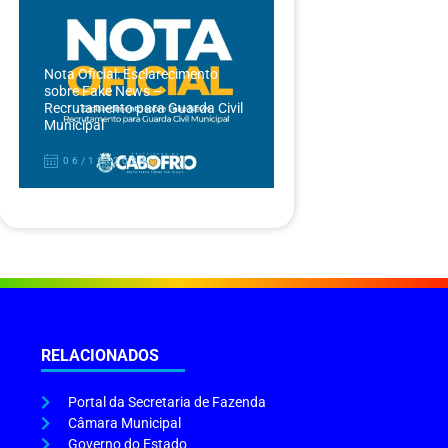
Nota Oficial: Esclarecimento
sobre Fake News –
Recrutamento para Guarda Civil
Municipal
06/12/2024
RELACIONADOS
Portal da Secretaria de Fazenda
Câmara Municipal
Governo do Estado