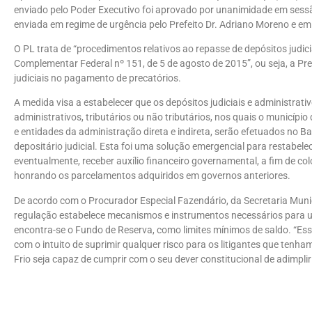
enviado pelo Poder Executivo foi aprovado por unanimidade em sessã
enviada em regime de urgência pelo Prefeito Dr. Adriano Moreno e e
O PL trata de “procedimentos relativos ao repasse de depósitos judici
Complementar Federal nº 151, de 5 de agosto de 2015”, ou seja, a Pr
judiciais no pagamento de precatórios.
A medida visa a estabelecer que os depósitos judiciais e administrativ
administrativos, tributários ou não tributários, nos quais o municípi
e entidades da administração direta e indireta, serão efetuados no Ban
depositário judicial. Esta foi uma solução emergencial para restabelece
eventualmente, receber auxílio financeiro governamental, a fim de co
honrando os parcelamentos adquiridos em governos anteriores.
De acordo com o Procurador Especial Fazendário, da Secretaria Muni
regulação estabelece mecanismos e instrumentos necessários para um 
encontra-se o Fundo de Reserva, como limites mínimos de saldo. “Esse
com o intuito de suprimir qualquer risco para os litigantes que tenh
Frio seja capaz de cumprir com o seu dever constitucional de adimplir