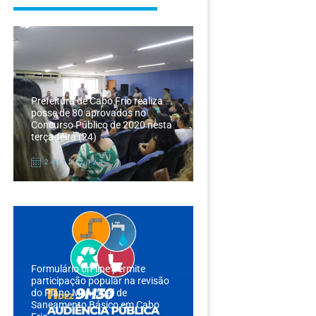
Prefeitura de Cabo Frio realiza
posse de 80 aprovados no
Concurso Público de 2020 nesta
terça-feira (24)
24/12/2024
Formulário on-line permite
participação popular na revisão
do Plano Municipal de
Saneamento Básico em Cabo