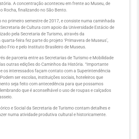
istória. A concentração aconteceu em frente ao Museu, de
to Rocha, finalizando no São Bento.
do no primeiro semestre de 2017, e consiste numa caminhada
a Secretaria de Cultura com apoio da Universidade Estácio de
izado pela Secretaria de Turismo, através da
quarta-feira fez parte do projeto ‘Primavera de Museus’,
bo Frio e pelo Instituto Brasileiro de Museus.
és de parceria entre as Secretarias de Turismo e Mobilidade
as outras edições do Caminhos da História. “Importante
que os interessados façam contato com a Superintendência
odem ser escolas, instituições sociais, hoteleiros que
mento seja feito com antecedência para que possamos
o, lembrando que é aconselhável o uso de roupas e calçados
asseio.
órico e Social da Secretaria de Turismo contam detalhes e
azer numa atividade produtiva cultural e historicamente.