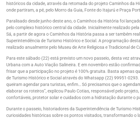
históricos da cidade, através da retomada do projeto Caminhos da H
onde partiram, a pé, pelo Morro da Guia, Fonte do Itajurú e Praça Por
Paralisado desde junho deste ano, o Caminhos da História foi lança
pelo complexo histórico central da cidade. Inicialmente realizado pel
Sá, a partir de agora o Caminhos da História passa a ser também real
Superintendência de Turismo Histórico e Social. A programação desta 
realizado anualmente pelo Museu de Arte Religiosa e Tradicional de Ca
Para este sábado (22) está previsto um novo passeio, desta vez atrav
Urbana com a Auto Viação Salineira. E em novembro estão confirmad
frisar que a participação no projeto é 100% gratuita. Basta apenas 
de Turismo Histórico e Social através do Whatsapp (22) 99951-0293. P
queiram agendar para turistas, enfim… Só precisamos que o agenda
elaborar os roteiros”, explicou Paulo Cotias, responsável pelo projet
confortáveis, protetor solar e cuidados com a hidratação durante o p
Durante o passeio, historiadores da Superintendência de Turismo Hist
curiosidades históricas sobre os pontos visitados, transformando o l