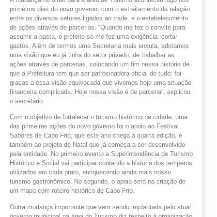
primeiros dias do novo governo, com o estreitamento da relação
entre os diversos setores ligados ao trade, e o estabelecimento
de ações através de parcerias. “Quando me fez o convite para
assumir a pasta, o prefeito só me fez uma exigência: cortar
gastos. Além de termos uma Secretaria mais enxuta, adotamos
uma visão que eu já tinha do setor privado, de trabalhar as
ações através de parcerias, colocando um fim nessa história de
que a Prefeitura tem que ser patrocinadora oficial de tudo: foi
graças a essa visão equivocada que vivemos hoje uma situação
financeira complicada. Hoje nossa visão é de parceria”, explicou
o secretário.
Com o objetivo de fortalecer o turismo histórico na cidade, uma
das primeiras ações do novo governo foi o apoio ao Festival
Sabores de Cabo Frio, que este ano chega à quarta edição, e
também ao projeto de Natal que já começa a ser desenvolvido
pela entidade. No primeiro evento a Superintendência de Turismo
Histórico e Social vai participar contando a história dos temperos
utilizados em cada prato, enriquecendo ainda mais nosso
turismo gastronômico. No segundo, o apoio será na criação de
um mapa com roteiro histórico de Cabo Frio.
Outra mudança importante que vem sendo implantada pelo atual
governo municipal na área do Turismo diz respeito à organização