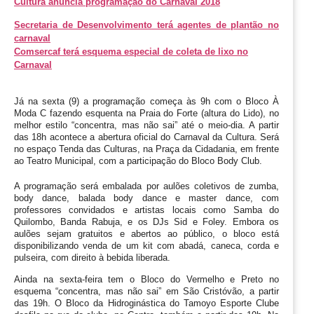
Cultura anuncia programação do Carnaval 2018
Secretaria de Desenvolvimento terá agentes de plantão no
carnaval
Comsercaf terá esquema especial de coleta de lixo no
Carnaval
Já na sexta (9) a programação começa às 9h com o Bloco À 
Moda C fazendo esquenta na Praia do Forte (altura do Lido), no 
melhor estilo “concentra, mas não sai” até o meio-dia. A partir 
das 18h acontece a abertura oficial do Carnaval da Cultura. Será 
no espaço Tenda das Culturas, na Praça da Cidadania, em frente 
ao Teatro Municipal, com a participação do Bloco Body Club. 
A programação será embalada por aulões coletivos de zumba, 
body dance, balada body dance e master dance, com 
professores convidados e artistas locais como Samba do 
Quilombo, Banda 
Rabuja, e os DJs Sid e Foley. Embora os 
aulões sejam gratuitos e abertos ao público, o bloco está 
disponibilizando venda de um kit com abadá, caneca, corda e 
pulseira, com direito à bebida liberada. 
Ainda na sexta-feira tem o Bloco do Vermelho e Preto no 
esquema “concentra, mas não sai” em São Cristóvão, a partir 
das 19h. O Bloco da Hidroginástica do Tamoyo Esporte Clube 