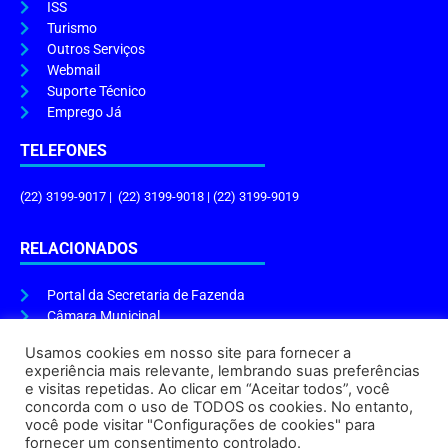
ISS
Turismo
Outros Serviços
Webmail
Suporte Técnico
Emprego Já
TELEFONES
(22) 3199-9017 | (22) 3199-9018 | (22) 3199-9019
RELACIONADOS
Portal da Secretaria de Fazenda
Câmara Municipal
Governo do Estado
Usamos cookies em nosso site para fornecer a
experiência mais relevante, lembrando suas preferências
ENDEREÇO E HORÁRIO
e visitas repetidas. Ao clicar em “Aceitar todos”, você
concorda com o uso de TODOS os cookies. No entanto,
Endereço:
Praça Tiradentes, s/n – Centro, Cabo Frio – RJ, 28906-290
você pode visitar "Configurações de cookies" para
Atendimento do Protocolo Geral da Prefeitura:
9h às 16h
fornecer um consentimento controlado.