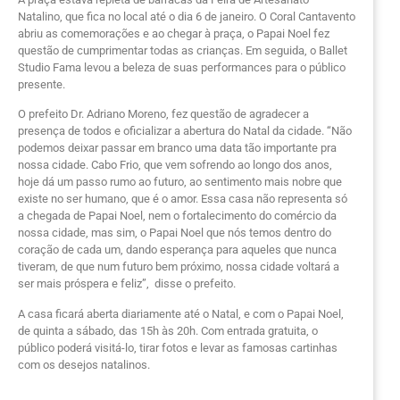
Natalino, que fica no local até o dia 6 de janeiro. O Coral Cantavento
abriu as comemorações e ao chegar à praça, o Papai Noel fez
questão de cumprimentar todas as crianças. Em seguida, o Ballet
Studio Fama levou a beleza de suas performances para o público
presente.
O prefeito Dr. Adriano Moreno, fez questão de agradecer a
presença de todos e oficializar a abertura do Natal da cidade. “Não
podemos deixar passar em branco uma data tão importante pra
nossa cidade. Cabo Frio, que vem sofrendo ao longo dos anos,
hoje dá um passo rumo ao futuro, ao sentimento mais nobre que
existe no ser humano, que é o amor. Essa casa não representa só
a chegada de Papai Noel, nem o fortalecimento do comércio da
nossa cidade, mas sim, o Papai Noel que nós temos dentro do
coração de cada um, dando esperança para aqueles que nunca
tiveram, de que num futuro bem próximo, nossa cidade voltará a
ser mais próspera e feliz”, disse o prefeito.
A casa ficará aberta diariamente até o Natal, e com o Papai Noel,
de quinta a sábado, das 15h às 20h. Com entrada gratuita, o
público poderá visitá-lo, tirar fotos e levar as famosas cartinhas
com os desejos natalinos.