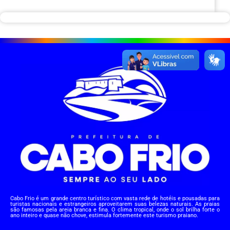
Cabo Frio é um grande centro turístico com vasta rede de hotéis e pousadas para
turistas nacionais e estrangeiros aproveitarem suas belezas naturais. As praias
são famosas pela areia branca e fina. O clima tropical, onde o sol brilha forte o
ano inteiro e quase não chove, estimula fortemente este turismo praiano.