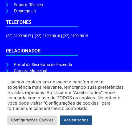
Suporte Técnico
Emprego Já
TELEFONES
(22) 3199-9017 | (22) 3199-9018 | (22) 3199-9019
RELACIONADOS
Portal da Secretaria de Fazenda
Câmara Municipal
Governo do Estado
Usamos cookies em nosso site para fornecer a
experiência mais relevante, lembrando suas preferências
ENDEREÇO E HORÁRIO
e visitas repetidas. Ao clicar em “Aceitar todos”, você
concorda com o uso de TODOS os cookies. No entanto,
Endereço:
Praça Tiradentes, s/n – Centro, Cabo Frio – RJ, 28906-290
você pode visitar "Configurações de cookies" para
Atendimento do Protocolo Geral da Prefeitura:
9h às 16h
fornecer um consentimento controlado.
Horário de Funcionamento:
8h às 17h
Configurações Cookies
Aceitar todos