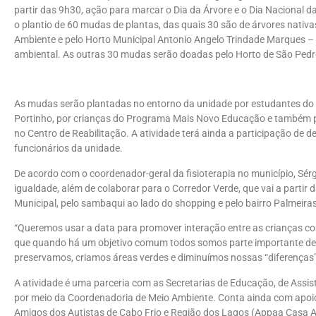
partir das 9h30, ação para marcar o Dia da Árvore e o Dia Nacional da
o plantio de 60 mudas de plantas, das quais 30 são de árvores nativa
Ambiente
e pelo Horto Municipal
Antonio Angelo Trindade Marques –
ambiental.
As outras 30 mudas serão doadas pelo Horto de São Pedro
As mudas serão plantadas no entorno da unidade por estudantes do 
Portinho, por crianças do Programa Mais Novo Educação e também pe
no Centro de Reabilitação. A atividade terá ainda a participação de 
funcionários da unidade.
De acordo com o coordenador-geral da fisioterapia no município, Sérg
igualdade, além de colaborar para o Corredor Verde, que vai a partir
Municipal, pelo sambaqui ao lado do shopping e pelo bairro Palmeiras
“Queremos usar a data para promover interação entre as crianças co
que quando há um objetivo comum todos somos parte importante de
preservamos, criamos áreas verdes e diminuímos nossas “diferenças”
A atividade é uma parceria com as Secretarias de Educação, de Assis
por meio da Coordenadoria de Meio Ambiente. Conta ainda com apoio 
Amigos dos Autistas de Cabo Frio e Região dos Lagos (Appaa Casa