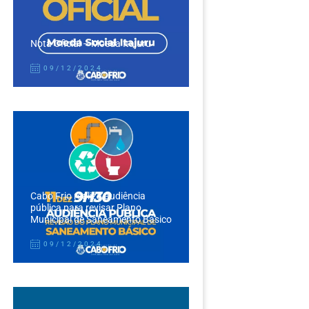
Nota Oficial – Moeda Itajuru
09/12/2024
Cabo Frio realiza audiência
pública para revisar Plano
Municipal de Saneamento Básico
09/12/2024