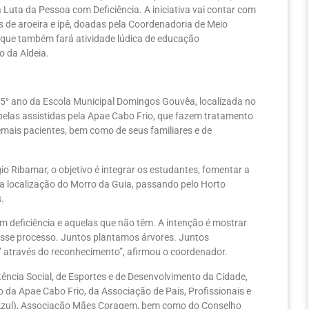
 Luta da Pessoa com Deficiência. A iniciativa vai contar com
s de aroeira e ipê, doadas
pela Coordenadoria de Meio
que também fará atividade lúdica de educação
 da Aldeia.
5° ano da Escola Municipal Domingos Gouvêa, localizada no
las assistidas pela Apae Cabo Frio, que fazem tratamento
demais pacientes, bem como de seus familiares e de
io Ribamar, o objetivo é integrar os estudantes, fomentar a
 da localização do Morro da Guia, passando pelo Horto
.
m deficiência e aquelas que não têm. A intenção é mostrar
sse processo. Juntos plantamos árvores. Juntos
 através do reconhecimento”, afirmou o coordenador.
tência Social, de Esportes e de Desenvolvimento da Cidade,
da Apae Cabo Frio, da Associação de Pais, Profissionais e
 Azul), Associação Mães Coragem, bem como do Conselho