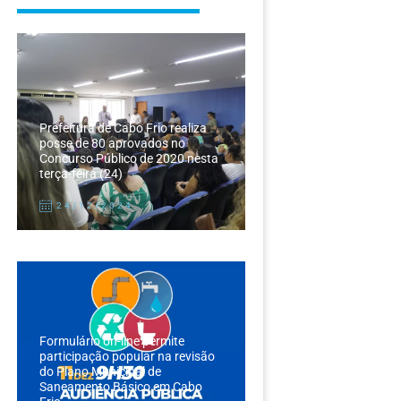
Prefeitura de Cabo Frio realiza
posse de 80 aprovados no
Concurso Público de 2020 nesta
terça-feira (24)
24/12/2024
Formulário on-line permite
participação popular na revisão
do Plano Municipal de
Saneamento Básico em Cabo