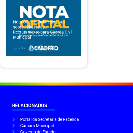
Nota Oficial: Esclarecimento
sobre Fake News –
Recrutamento para Guarda Civil
Municipal
06/12/2024
RELACIONADOS
Portal da Secretaria de Fazenda
Câmara Municipal
Governo do Estado