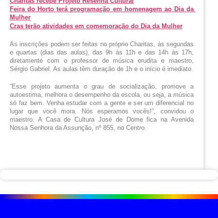
Charitas recebe Projeto Resenha Cultural
Feira do Horto terá programação em homenagem ao Dia da 
Mulher
Cras terão atividades em comemoração do Dia da Mulher
As inscrições podem ser feitas no próprio Charitas, às segundas 
e quartas (dias das aulas), das 9h às 11h e das 14h às 17h, 
diretamente com o professor de música erudita e maestro, 
Sérgio Gabriel. As aulas têm duração de 1h e o início é imediato.
“Esse projeto aumenta o grau de socialização, promove a 
autoestima, melhora o desempenho da escola, ou seja, a música 
só faz bem. Venha estudar com a gente e ser um diferencial no 
lugar que você mora. Nós esperamos vocês!”, convidou o 
maestro. 
A Casa de Cultura José de Dome fica na Avenida 
Nossa Senhora da Assunção, nº 855, no Centro. 