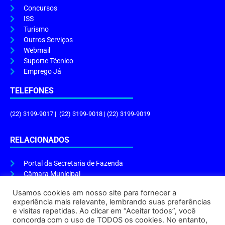
Concursos
ISS
Turismo
Outros Serviços
Webmail
Suporte Técnico
Emprego Já
TELEFONES
(22) 3199-9017 | (22) 3199-9018 | (22) 3199-9019
RELACIONADOS
Portal da Secretaria de Fazenda
Câmara Municipal
Governo do Estado
Usamos cookies em nosso site para fornecer a
experiência mais relevante, lembrando suas preferências
ENDEREÇO E HORÁRIO
e visitas repetidas. Ao clicar em “Aceitar todos”, você
concorda com o uso de TODOS os cookies. No entanto,
Endereço:
Praça Tiradentes, s/n – Centro, Cabo Frio – RJ, 28906-290