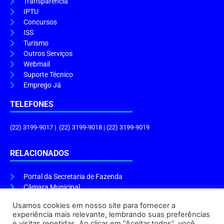
Transparência
IPTU
Concursos
ISS
Turismo
Outros Serviços
Webmail
Suporte Técnico
Emprego Já
TELEFONES
(22) 3199-9017 | (22) 3199-9018 | (22) 3199-9019
RELACIONADOS
Portal da Secretaria de Fazenda
Câmara Municipal
Governo do Estado
Usamos cookies em nosso site para fornecer a
experiência mais relevante, lembrando suas preferências
ENDEREÇO E HORÁRIO
e visitas repetidas. Ao clicar em “Aceitar todos”, você