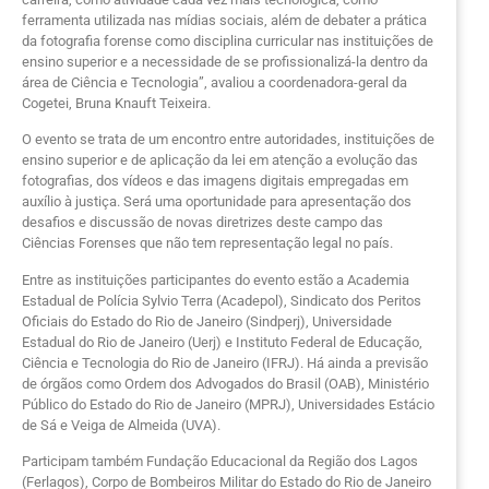
ferramenta utilizada nas mídias sociais, além de debater a prática
da fotografia forense como disciplina curricular nas instituições de
ensino superior e a necessidade de se profissionalizá-la dentro da
área de Ciência e Tecnologia”, avaliou a coordenadora-geral da
Cogetei, Bruna Knauft Teixeira.
O evento se trata de um encontro entre autoridades, instituições de
ensino superior e de aplicação da lei em atenção a evolução das
fotografias, dos vídeos e das imagens digitais empregadas em
auxílio à justiça. Será uma oportunidade para apresentação dos
desafios e discussão de novas diretrizes deste campo das
Ciências Forenses que não tem representação legal no país.
Entre as instituições participantes do evento estão a Academia
Estadual de Polícia Sylvio Terra (Acadepol), Sindicato dos Peritos
Oficiais do Estado do Rio de Janeiro (Sindperj), Universidade
Estadual do Rio de Janeiro (Uerj) e Instituto Federal de Educação,
Ciência e Tecnologia do Rio de Janeiro (IFRJ). Há ainda a previsão
de órgãos como Ordem dos Advogados do Brasil (OAB), Ministério
Público do Estado do Rio de Janeiro (MPRJ), Universidades Estácio
de Sá e Veiga de Almeida (UVA).
Participam também Fundação Educacional da Região dos Lagos
(Ferlagos), Corpo de Bombeiros Militar do Estado do Rio de Janeiro