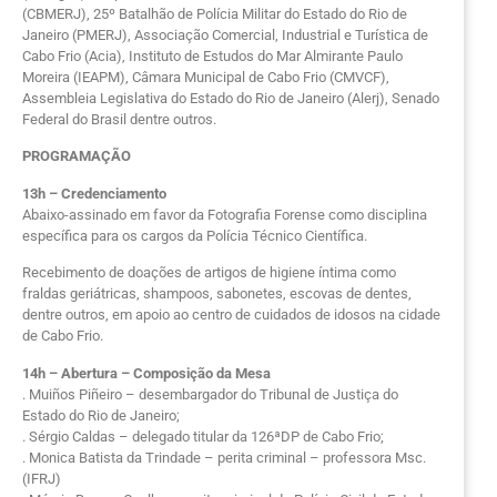
(CBMERJ), 25º Batalhão de Polícia Militar do Estado do Rio de
Janeiro (PMERJ), Associação Comercial, Industrial e Turística de
Cabo Frio (Acia), Instituto de Estudos do Mar Almirante Paulo
Moreira (IEAPM), Câmara Municipal de Cabo Frio (CMVCF),
Assembleia Legislativa do Estado do Rio de Janeiro (Alerj), Senado
Federal do Brasil dentre outros.
PROGRAMAÇÃO
13h – Credenciamento
Abaixo-assinado em favor da Fotografia Forense como disciplina
específica para os cargos da Polícia Técnico Científica.
Recebimento de doações de artigos de higiene íntima como
fraldas geriátricas, shampoos, sabonetes, escovas de dentes,
dentre outros, em apoio ao centro de cuidados de idosos na cidade
de Cabo Frio.
14h – Abertura – Composição da Mesa
. Muiños Piñeiro – desembargador do Tribunal de Justiça do
Estado do Rio de Janeiro;
. Sérgio Caldas – delegado titular da 126ªDP de Cabo Frio;
. Monica Batista da Trindade – perita criminal – professora Msc.
(IFRJ)