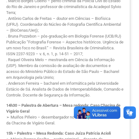
. Márcio Borges Coelho – perito criminal da Polícia Civil do Estado
do Rio de Janeiro e professor de criminalística da Acadepol Sylvio
Terra;
. Antônio Carlos de Freitas – doutor em Ciências – Biofísica
(UFRJ). Coordenador do Núcleo de Fotografia Científica Ambiental
– (BioCenas/Uerj);
. Bruna Pozzebon – pós-graduação em Biologia Forense (UCB/RJ)
Publicação “Fotografia Forense – Aspectos históricos. Urgência de
um novo foco no Brasil.” – Revista Brasileira de Criminalística.
ISSN 2237-9223 – v. 6, n. 1, p. 14-51 – 2017;
. Raquel Oliveira Melo – mestranda em Ciência da Informação
(USP). Membro da comissão de avaliação de documentos e
acesso do Ministério Público do Estado de São Paulo – Bacharel
em Arquivologia pela Unirio;
. Anderson Ferreira – bacharel em informática pela Universidade
Estácio de Sá. Analista de Dados de Interoperabilidade, Comando e
Controle. Docente de Segurança da Informação.
14h30 – Palestra de Abertura – Mesa redonda: Caso Chacina de
Vigário Geral
➢ Muiños Piñeiro – desembargador no TJRJ e promotor do caso
da Chacina de Vigário Geral.
15h – Palestra – Mesa Redonda: Caso Juíza Patrícia Acioli