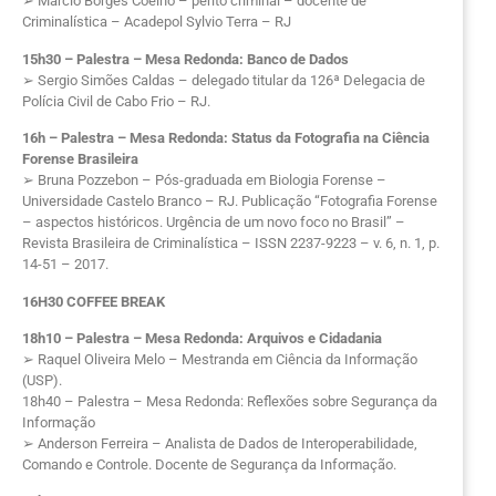
➢ Márcio Borges Coelho – perito criminal – docente de
Criminalística – Acadepol Sylvio Terra – RJ
15h30 – Palestra – Mesa Redonda: Banco de Dados
➢ Sergio Simões Caldas – delegado titular da 126ª Delegacia de
Polícia Civil de Cabo Frio – RJ.
16h – Palestra – Mesa Redonda: Status da Fotografia na Ciência
Forense Brasileira
➢ Bruna Pozzebon – Pós-graduada em Biologia Forense –
Universidade Castelo Branco – RJ. Publicação “Fotografia Forense
– aspectos históricos. Urgência de um novo foco no Brasil” –
Revista Brasileira de Criminalística – ISSN 2237-9223 – v. 6, n. 1, p.
14-51 – 2017.
16H30 COFFEE BREAK
18h10 – Palestra – Mesa Redonda: Arquivos e Cidadania
➢ Raquel Oliveira Melo – Mestranda em Ciência da Informação
(USP).
18h40 – Palestra – Mesa Redonda: Reflexões sobre Segurança da
Informação
➢ Anderson Ferreira – Analista de Dados de Interoperabilidade,
Comando e Controle. Docente de Segurança da Informação.