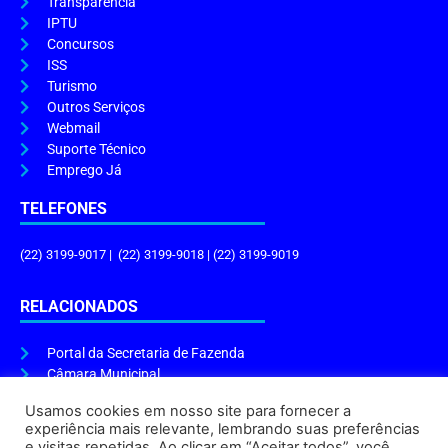
Transparência
IPTU
Concursos
ISS
Turismo
Outros Serviços
Webmail
Suporte Técnico
Emprego Já
TELEFONES
(22) 3199-9017 | (22) 3199-9018 | (22) 3199-9019
RELACIONADOS
Portal da Secretaria de Fazenda
Câmara Municipal
Governo do Estado
Usamos cookies em nosso site para fornecer a
experiência mais relevante, lembrando suas preferências
ENDEREÇO E HORÁRIO
e visitas repetidas. Ao clicar em “Aceitar todos”, você