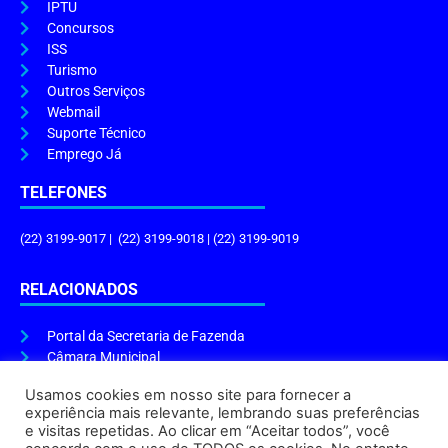
IPTU
Concursos
ISS
Turismo
Outros Serviços
Webmail
Suporte Técnico
Emprego Já
TELEFONES
(22) 3199-9017 | (22) 3199-9018 | (22) 3199-9019
RELACIONADOS
Portal da Secretaria de Fazenda
Câmara Municipal
Governo do Estado
Usamos cookies em nosso site para fornecer a
experiência mais relevante, lembrando suas preferências
ENDEREÇO E HORÁRIO
e visitas repetidas. Ao clicar em “Aceitar todos”, você