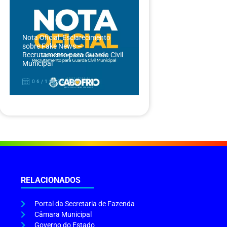
Nota Oficial: Esclarecimento
sobre Fake News –
Recrutamento para Guarda Civil
Municipal
06/12/2024
RELACIONADOS
Portal da Secretaria de Fazenda
Câmara Municipal
Governo do Estado