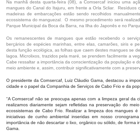
Na manhã desta quarta-feira (08), a Comsercaf iniciou uma açã
mangues do Canal do Itajuru, em frente a Orla Scliar.  Resíduos 
madeiras de embarcações estão sendo recolhidos manualmente 
ecossistema do manguezal.  O mesmo procedimento será realizado
Parque Municipal da Boca da Barra, na Ilha do Japonês e no Parqu
Os remanescentes de mangues que estão recebendo o serviço 
berçários de espécies marinhas, entre elas, camarões, siris e 
desta função ecológica, as folhas que caem destes mangues se de
lagoa. Microlixos, trazidos pela maré, se prendem facilmente a vege
Cabe ressaltar a importância da conscientização da população e dos
meio ambiente e, assim, contribuir significativamente com a preser
O presidente da Comsercaf, Luiz Cláudio Gama, destacou a impor
cidade e o papel da Companhia de Serviços de Cabo Frio e da pop
“A Comsercaf não se preocupa apenas com a limpeza geral da cid
realizamos diariamente sejam refletidas na preservação do meio
ecossistemas de Cabo Frio. Realizar a limpeza dos mangues é r
iniciativas de cunho ambiental inseridas em nosso cronograma d
importância de não descartar o lixo, orgânico ou sólido, de forma i
Gama. 