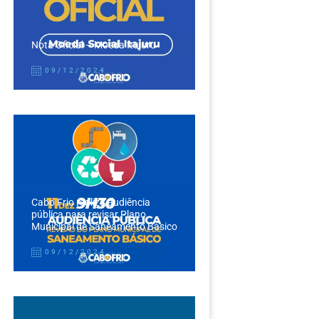
Nota Oficial – Moeda Itajuru
09/12/2024
Cabo Frio realiza audiência
pública para revisar Plano
Municipal de Saneamento Básico
09/12/2024