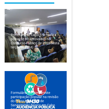
Prefeitura de Cabo Frio realiza
posse de 80 aprovados no
Concurso Público de 2020 nesta
terça-feira (24)
24/12/2024
Formulário on-line permite
participação popular na revisão
do Plano Municipal de
Saneamento Básico em Cabo