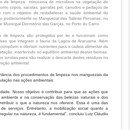
o de limpeza  minuciosa de microlixos na vegetação de 
como copos, sacolas, garrafas pet, canudos e pedaços de 
com o objetivo de restabelecer a saúde ambiental do 
 posteriormente no Manguezal das Salinas Peroanas, no 
e Municipal Dormitório das Garças, no Porto do Carro.
de limpeza são protegidos por lei e funcionam como 
peixes que integram a fauna da Lagoa de Araruama. Além 
compõem e ofertam nutrientes para a cadeia alimentar da 
tação, interferindo no equilíbrio ambiental destes biomas. 
 turistas para não realizar o descarte destes resíduos no 
vação ambiental.
tância dos procedimentos de limpeza nos manguezais da 
ulação nas ações ambientais:
ade. Nosso objetivo é contribuir para que as ações que 
 ambiente e na conservação das belezas naturais e dos 
etribuir o que a natureza nos oferece. Essa é uma das 
e serviços. Entretanto, a mobilização social quanto a 
rregular na natureza, é fundamental”, concluiu Luiz Cláudio 