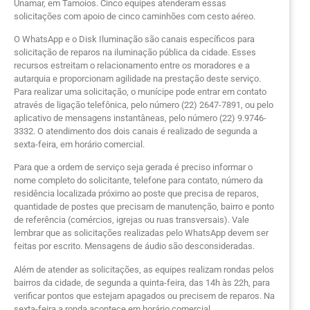
Unamar, em Tamoios. Cinco equipes atenderam essas
solicitações com apoio de cinco caminhões com cesto aéreo.
O WhatsApp e o Disk Iluminação são canais específicos para
solicitação de reparos na iluminação pública da cidade. Esses
recursos estreitam o relacionamento entre os moradores e a
autarquia e proporcionam agilidade na prestação deste serviço.
Para realizar uma solicitação, o munícipe pode entrar em contato
através de ligação telefônica, pelo número (22) 2647-7891, ou pelo
aplicativo de mensagens instantâneas, pelo número (22) 9.9746-
3332. O atendimento dos dois canais é realizado de segunda a
sexta-feira, em horário comercial.
Para que a ordem de serviço seja gerada é preciso informar o
nome completo do solicitante, telefone para contato, número da
residência localizada próximo ao poste que precisa de reparos,
quantidade de postes que precisam de manutenção, bairro e ponto
de referência (comércios, igrejas ou ruas transversais). Vale
lembrar que as solicitações realizadas pelo WhatsApp devem ser
feitas por escrito. Mensagens de áudio são desconsideradas.
Além de atender as solicitações, as equipes realizam rondas pelos
bairros da cidade, de segunda a quinta-feira, das 14h às 22h, para
verificar pontos que estejam apagados ou precisem de reparos. Na
sexta-feira a ronda acontece em horário comercial.