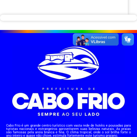
Cabo Frio é um grande centro turístico com vasta rede de hotéis e pousadas para
turistas nacionais e estrangeiros aproveitarem suas belezas naturais. As praias
são famosas pela areia branca e fina. O clima tropical, onde o sol brilha forte o
ano inteiro e quase não chove, estimula fortemente este turismo praiano.