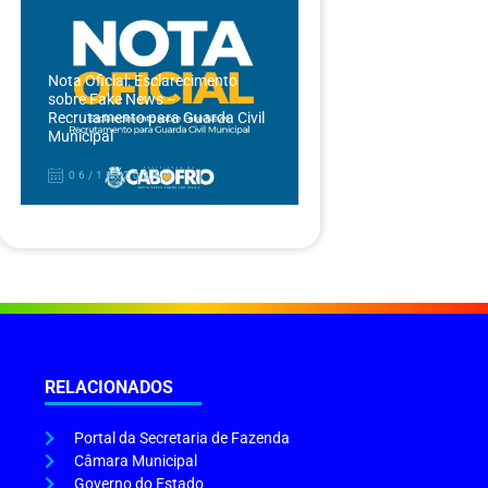
Nota Oficial: Esclarecimento
sobre Fake News –
Recrutamento para Guarda Civil
Municipal
06/12/2024
RELACIONADOS
Portal da Secretaria de Fazenda
Câmara Municipal
Governo do Estado