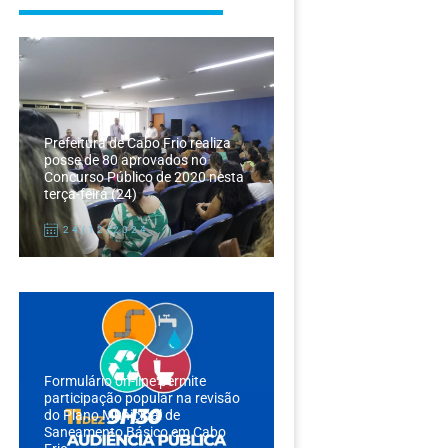
Prefeitura de Cabo Frio realiza
posse de 80 aprovados no
Concurso Público de 2020 nesta
terça-feira (24)
24/12/2024
Formulário on-line permite
participação popular na revisão
do Plano Municipal de
Saneamento Básico em Cabo