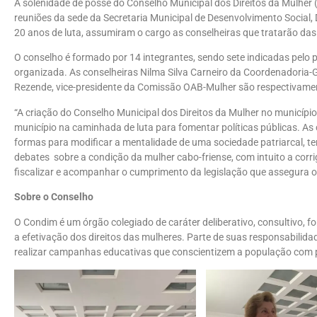
A solenidade de posse do Conselho Municipal dos Direitos da Mulher (
reuniões da sede da Secretaria Municipal de Desenvolvimento Social
20 anos de luta, assumiram o cargo as conselheiras que tratarão das 
O conselho é formado por 14 integrantes, sendo sete indicadas pelo p
organizada. As conselheiras Nilma Silva Carneiro da Coordenadoria-G
Rezende, vice-presidente da Comissão OAB-Mulher são respectivament
“A criação do Conselho Municipal dos Direitos da Mulher no municíp
município na caminhada de luta para fomentar políticas públicas. A
formas para modificar a mentalidade de uma sociedade patriarcal, te
debates sobre a condição da mulher cabo-friense, com intuito a corri
fiscalizar e acompanhar o cumprimento da legislação que assegura o
Sobre o Conselho
O Condim é um órgão colegiado de caráter deliberativo, consultivo, fo
a efetivação dos direitos das mulheres. Parte de suas responsabilidad
realizar campanhas educativas que conscientizem a população com pol