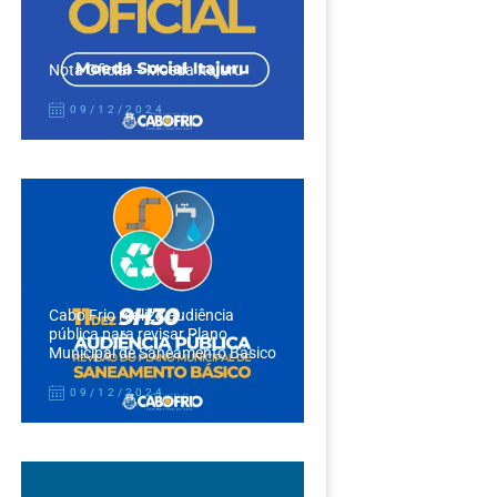
Nota Oficial – Moeda Itajuru
09/12/2024
Cabo Frio realiza audiência
pública para revisar Plano
Municipal de Saneamento Básico
09/12/2024