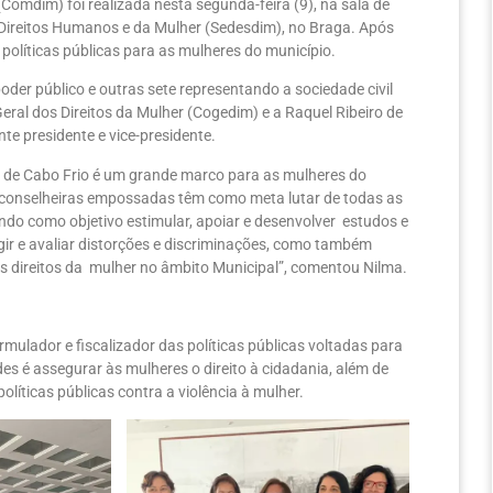
Comdim) foi realizada nesta segunda-feira (9), na sala de
, Direitos Humanos e da Mulher (Sedesdim), no Braga. Após
políticas públicas para as mulheres do município.
oder público e outras sete representando a sociedade civil
eral dos Direitos da Mulher (Cogedim) e a Raquel Ribeiro de
e presidente e vice-presidente.
io de Cabo Frio é um grande marco para as mulheres do
s conselheiras empossadas têm como meta lutar de todas as
ndo como objetivo estimular, apoiar e desenvolver estudos e
gir e avaliar distorções e discriminações, como também
s direitos da mulher no âmbito Municipal”, comentou Nilma.
rmulador e fiscalizador das políticas públicas voltadas para
es é assegurar às mulheres o direito à cidadania, além de
íticas públicas contra a violência à mulher.