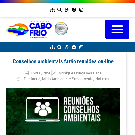
Conselhos ambientais farão reuniões on-line
09/06/2020
Monique Gonçalves Faria
Destaque
,
Meio Ambiente e Saneamento
,
Notícias