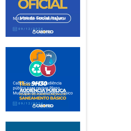
Nota Oficial – Moeda Itajuru
09/12/2024
Cabo Frio realiza audiência
pública para revisar Plano
Municipal de Saneamento Básico
09/12/2024