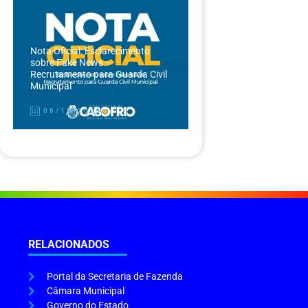
Nota Oficial: Esclarecimento
sobre Fake News –
Recrutamento para Guarda Civil
Municipal
06/12/2024
RELACIONADOS
Portal da Secretaria de Fazenda
Câmara Municipal
Governo do Estado