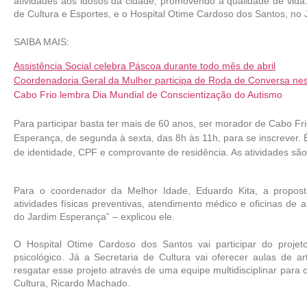
atividades aos idosos da cidade, promovendo a qualidade de vida.
de Cultura e Esportes, e o Hospital Otime Cardoso dos Santos, no
SAIBA MAIS:
Assistência Social celebra Páscoa durante todo mês de abril
Coordenadoria Geral da Mulher participa de Roda de Conversa nest
Cabo Frio lembra Dia Mundial de Conscientização do Autismo
Para participar basta ter mais de 60 anos, ser morador de Cabo Fr
Esperança, de segunda à sexta, das 8h às 11h, para se inscrever. 
de identidade, CPF e comprovante de residência. As atividades sã
Para o coordenador da Melhor Idade, Eduardo Kita, a propost
atividades físicas preventivas, atendimento médico e oficinas de 
do Jardim Esperança” – explicou ele.
O Hospital Otime Cardoso dos Santos vai participar do proj
psicológico. Já a Secretaria de Cultura vai oferecer aulas de art
resgatar esse projeto através de uma equipe multidisciplinar para o
Cultura, Ricardo Machado.