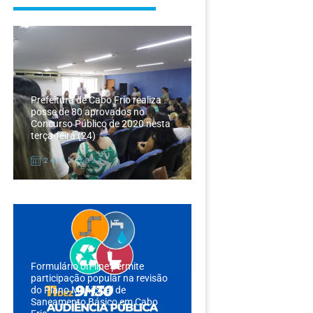
Prefeitura de Cabo Frio realiza
posse de 80 aprovados no
Concurso Público de 2020 nesta
terça-feira (24)
24/12/2024
Formulário on-line permite
participação popular na revisão
do Plano Municipal de
Saneamento Básico em Cabo