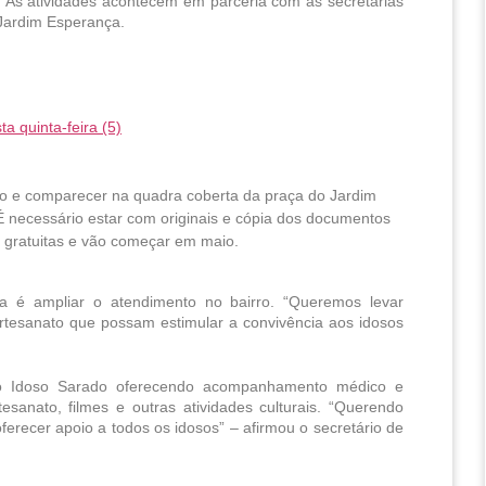
 As atividades acontecem em parceria com as secretarias 
 Jardim Esperança.
a quinta-feira (5)
io e comparecer na quadra coberta da praça do Jardim 
É necessário estar com originais e cópia dos documentos 
o gratuitas e vão começar em maio.
a é ampliar o atendimento no bairro. “Queremos levar 
artesanato que possam estimular a convivência aos idosos 
eto Idoso Sarado oferecendo acompanhamento médico e 
esanato, filmes e outras atividades culturais. “Querendo 
ferecer apoio a todos os idosos” – afirmou o secretário de 