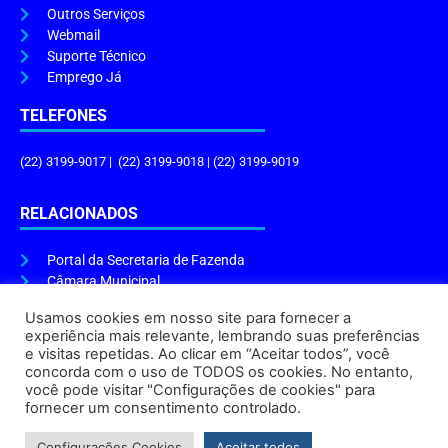
Outros Serviços
Webmail
Suporte Técnico
Emprego Já
TELEFONES
(22) 3199-9017 | (22) 3199-9018 | (22) 3199-9019
RELACIONADOS
Portal da Secretaria de Fazenda
Câmara Municipal
Governo do Estado
Usamos cookies em nosso site para fornecer a
experiência mais relevante, lembrando suas preferências
ENDEREÇO E HORÁRIO
e visitas repetidas. Ao clicar em “Aceitar todos”, você
concorda com o uso de TODOS os cookies. No entanto,
Endereço:
Praça Tiradentes, s/n – Centro, Cabo Frio – RJ, 28906-290
você pode visitar "Configurações de cookies" para
Atendimento do Protocolo Geral da Prefeitura:
9h às 16h
fornecer um consentimento controlado.
Horário de Funcionamento:
8h às 17h
Configurações Cookies
Aceitar todos