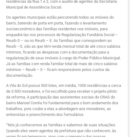
residências da Rua 1 e 2, com o auxílio de agentes da Secretaria
Municipal de Assistência Social.
Os agentes municipais estão percorrendo todos os imóveis do
bairro, batendo de porta em porta, fazendo o levantamento
socioeconômico das famílias residentes nos imóveis, para
enquadrá-las nos processos de Regularização Fundiária Social –
Reurb-S – ou no Reurb – E. As famílias que correspondem ao
Reurb –S, são as que têm renda mensal total de até cinco salários
mínimos, ficando as despesas com a documentação para a
regularização de seus imóveis à cargo do Poder Público Municipal.
Já as famílias com renda familiar total de mais de cinco salários
mínimos – Reurb – E – ficam responsáveis pelos custos da
documentação.
A Vila do Sol possui 503 lotes, em média, 1000 residências e cerca
de 3.500 moradores, e foi escolhido para receber o projeto-piloto
da reforma, A participação das assistentes sociais do CRAS do
bairro Manoel Corrêa foi fundamental para o bom andamento dos
trabalhos, pois coube a elas a abordagem aos moradores, as
entrevistas e preenchimento dos formulários.
“Nós já conhecemos as famílias e sabemos de suas situações.
Quando eles veem agentes da prefeitura que não conhecem, às
vezes ficam temerosos, mas com a presença das nossas