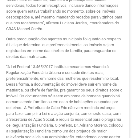
servidoras, todos foram receptivos, inclusive dando informações
sobre quem estava trabalhando no momento, sobre os imóveis
desocupados e, até mesmo, mandando recados para vizinhos para
que nos recebessem”, afirmou Luciana Jordes, coordenadora do
CRAS Manoel Corrêa.
Outra preocupação dos agentes municipais foi quanto ao respeito
à Lei que determina que preferencialmente os imóveis sejam
registrados em nome das chefes de família, para resguardar os
direitos das matriarcas.
“A Lei Federal 13.465/2017 instituiu mecanismos visando à
Regularização Fundiária Urbana e concede direitos reais,
preferencialmente, em nome das mulheres que residem no local.
Dessa forma, a documentação do imóvel deve sair em nome da
matriarca, ou chefe de família, pra garantir os seus direitos sobre o
imóvel. Os documentos só saem em nome de homens quando há
comum acordo familiar ou em caso de habitações ocupadas por
solteiros. A Prefeitura de Cabo Frio não vem medindo esforços
para fazer cumprir a Lei e a ação conjunta, como neste caso, com
a Secretaria de Ação Social, é requisito essencial para o programa
de Regularização Fundiária. O prefeito, Dr. Adriano Moreno, colocou
a Regularização Fundiária como um dos projetos de maior
relevância social da sua administração, entendendo, como gestor