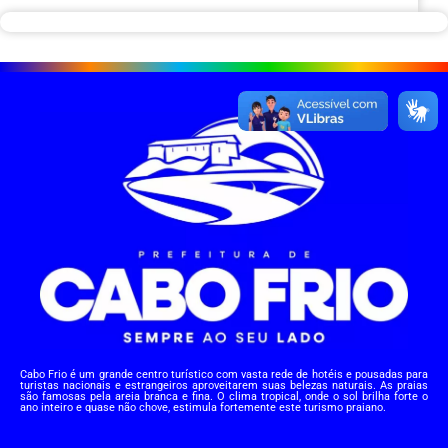
Cabo Frio é um grande centro turístico com vasta rede de hotéis e pousadas para
turistas nacionais e estrangeiros aproveitarem suas belezas naturais. As praias
são famosas pela areia branca e fina. O clima tropical, onde o sol brilha forte o
ano inteiro e quase não chove, estimula fortemente este turismo praiano.