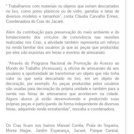
“ Trabalhamos com materiais ou objetos que seriam descartados 
no lixo, como potes plásticos ou de vidro, garrafas e latas de 
diversos modelos e tamanhos”, conta Cláudia Carvalho Ennes, 
Coordenadora do Cras do Jacaré.
Além da contribuição para preservação do meio ambiente e do 
fortalecimento dos vínculos de convivência nas reuniões 
realizadas nos Cras, a atividade também representa um reforço 
na renda familiar dos usuários já que as peças que produzidas 
por eles são expostas em feiras e eventos de artesanato.
 “Através do Programa Nacional de Promoção do Acesso ao 
Mundo do Trabalho (Acessuas), a oficina de artesanato dá aos 
usuários a oportunidade de transformar um objeto que não tinha 
valor ou que seria descartado no lixo, em um objeto de 
decoração, por exemplo. As peças produzidas pelos usuários 
são usadas para decoração da própria unidade e também para a 
venda nas feiras de artesanatos que acontecem na cidade. 
Alguns alunos já estão desenvolvendo e produzindo suas 
próprias peças e participando de forma independente de diversas 
feiras, adquirindo renda extrafamiliar”, ressalta a coordenadora.
Os Cras ficam nos bairros Manoel Corrêa, Praia do Siqueira, 
Monte Alegre, Jardim Esperança, Jacaré, Parque Central, 