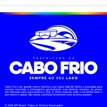
Cabo Frio é um grande centro turístico com vasta rede de hotéis e pousadas para
turistas nacionais e estrangeiros aproveitarem suas belezas naturais. As praias
são famosas pela areia branca e fina. O clima tropical, onde o sol brilha forte o
ano inteiro e quase não chove, estimula fortemente este turismo praiano.
© 2026 NPI Brasil. Todos os Direitos Reservados.