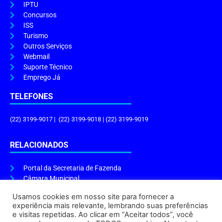
IPTU
Concursos
ISS
Turismo
Outros Serviços
Webmail
Suporte Técnico
Emprego Já
TELEFONES
(22) 3199-9017 | (22) 3199-9018 | (22) 3199-9019
RELACIONADOS
Portal da Secretaria de Fazenda
Câmara Municipal
Governo do Estado
Usamos cookies em nosso site para fornecer a
experiência mais relevante, lembrando suas preferências
ENDEREÇO E HORÁRIO
e visitas repetidas. Ao clicar em “Aceitar todos”, você