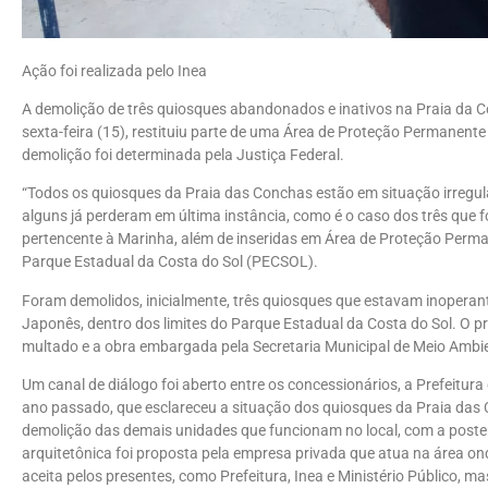
Ação foi realizada pelo Inea
A demolição de três quiosques abandonados e inativos na Praia da Co
sexta-feira (15), restituiu parte de uma Área de Proteção Permanente
demolição foi determinada pela Justiça Federal.
“Todos os quiosques da Praia das Conchas estão em situação irregula
alguns já perderam em última instância, como é o caso dos três que 
pertencente à Marinha, além de inseridas em Área de Proteção Perman
Parque Estadual da Costa do Sol (PECSOL).
Foram demolidos, inicialmente, três quiosques que estavam inoperant
Japonês, dentro dos limites do Parque Estadual da Costa do Sol. O pro
multado e a obra embargada pela Secretaria Municipal de Meio Ambi
Um canal de diálogo foi aberto entre os concessionários, a Prefeitura 
ano passado, que esclareceu a situação dos quiosques da Praia das C
demolição das demais unidades que funcionam no local, com a poste
arquitetônica foi proposta pela empresa privada que atua na área on
aceita pelos presentes, como Prefeitura, Inea e Ministério Público, 