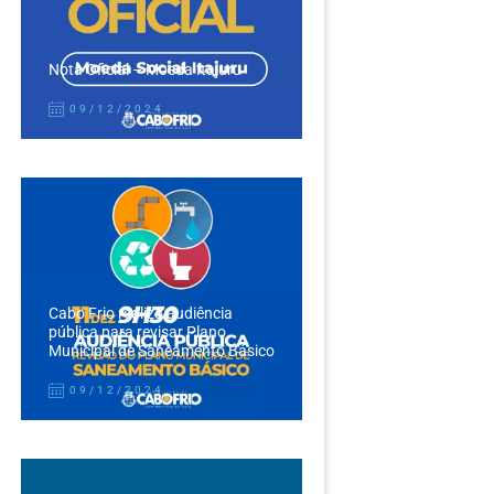
Nota Oficial – Moeda Itajuru
09/12/2024
Cabo Frio realiza audiência
pública para revisar Plano
Municipal de Saneamento Básico
09/12/2024