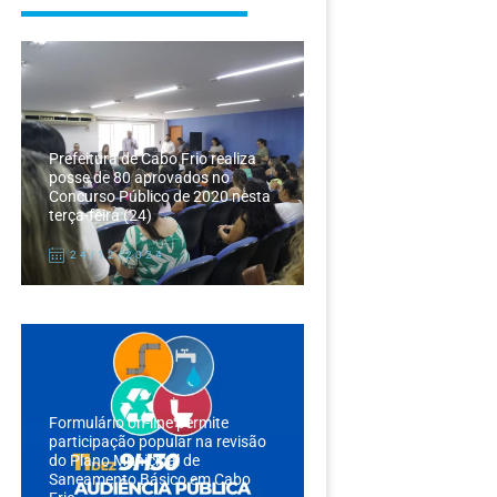
Prefeitura de Cabo Frio realiza
posse de 80 aprovados no
Concurso Público de 2020 nesta
terça-feira (24)
24/12/2024
Formulário on-line permite
participação popular na revisão
do Plano Municipal de
Saneamento Básico em Cabo