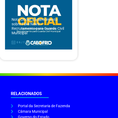
Nota Oficial: Esclarecimento
sobre Fake News –
Recrutamento para Guarda Civil
Municipal
06/12/2024
RELACIONADOS
Portal da Secretaria de Fazenda
Câmara Municipal
Governo do Estado