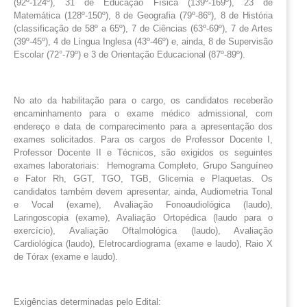
(92º-124º), 31 de Educação Física (139º-169º), 23 de
Matemática (128º-150º), 8 de Geografia (79º-86º), 8 de História
(classificação de 58º a 65º), 7 de Ciências (63º-69º), 7 de Artes
(39º-45º), 4 de Língua Inglesa (43º-46º) e, ainda, 8 de Supervisão
Escolar (72°-79º) e 3 de Orientação Educacional (87º-89º).
No ato da habilitação para o cargo, os candidatos receberão
encaminhamento para o exame médico admissional, com
endereço e data de comparecimento para a apresentação dos
exames solicitados. Para os cargos de Professor Docente I,
Professor Docente II e Técnicos, são exigidos os seguintes
exames laboratoriais: Hemograma Completo, Grupo Sanguíneo
e Fator Rh, GGT, TGO, TGB, Glicemia e Plaquetas. Os
candidatos também devem apresentar, ainda, Audiometria Tonal
e Vocal (exame), Avaliação Fonoaudiológica (laudo),
Laringoscopia (exame), Avaliação Ortopédica (laudo para o
exercício), Avaliação Oftalmológica (laudo), Avaliação
Cardiológica (laudo), Eletrocardiograma (exame e laudo), Raio X
de Tórax (exame e laudo).
Exigências determinadas pelo Edital: