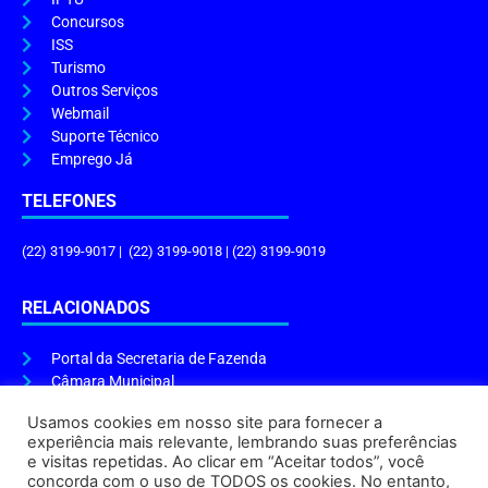
Concursos
ISS
Turismo
Outros Serviços
Webmail
Suporte Técnico
Emprego Já
TELEFONES
(22) 3199-9017 | (22) 3199-9018 | (22) 3199-9019
RELACIONADOS
Portal da Secretaria de Fazenda
Câmara Municipal
Governo do Estado
Usamos cookies em nosso site para fornecer a
experiência mais relevante, lembrando suas preferências
ENDEREÇO E HORÁRIO
e visitas repetidas. Ao clicar em “Aceitar todos”, você
concorda com o uso de TODOS os cookies. No entanto,