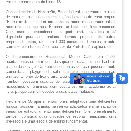
em um apartamento do bloco 18.
O coordenador de Habitação, Eduardo Leal, comemorou o início 
de mais essa etapa para realização do sonho da casa própria. 
“Estou muito feliz. Foi um trabalho muito árduo, muito difícil, 
mas nós conseguimos. É como se fosse um filho nascendo. 
Com esse empreendimento a gente evita invasões e dá 
dignidade para as famílias. Temos projetos de outros 
empreendimentos, um com 1.000 casas em Tamoios, e outro 
com 520 para funcionários públicos da Prefeitura”, explicou ele.
O Empreendimento Residencial Monte Carlo tem 1.800 
apartamentos de 45m² com dois quartos, sala, cozinha, banheiro 
e área de serviço. Os sete condomínios do local possuem horta 
comunitária, playground, sala multiuso, guarita, área para 
armazenamento de lixo e uma área de lazer com churrasqueira. 
Também possuem quadras de futsal, tênis, peteca, banheiros 
masculinos e femininos com vestiários, uma academia ao ar 
livre, parque com brinquedos e duas salas multiuso.
Pelo menos 58 apartamentos foram adaptados para deficientes 
físicos: possuem rampas, banheiros adaptados e sinalização de 
vagas de estacionamento para deficientes. O empreendimento 
também construiu duas unidades de escolas municipais: uma 
pré-escola e uma escola de ensino fundamental.