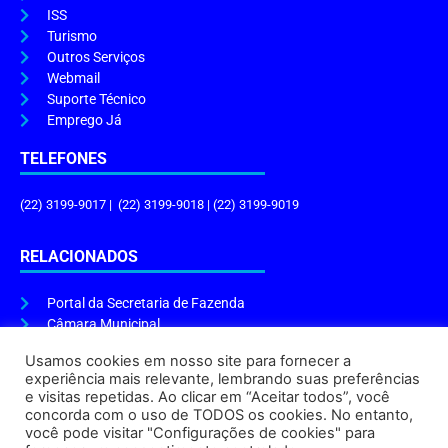
ISS
Turismo
Outros Serviços
Webmail
Suporte Técnico
Emprego Já
TELEFONES
(22) 3199-9017 | (22) 3199-9018 | (22) 3199-9019
RELACIONADOS
Portal da Secretaria de Fazenda
Câmara Municipal
Governo do Estado
Usamos cookies em nosso site para fornecer a
experiência mais relevante, lembrando suas preferências
ENDEREÇO E HORÁRIO
e visitas repetidas. Ao clicar em “Aceitar todos”, você
concorda com o uso de TODOS os cookies. No entanto,
Endereço:
Praça Tiradentes, s/n – Centro, Cabo Frio – RJ, 28906-290
você pode visitar "Configurações de cookies" para