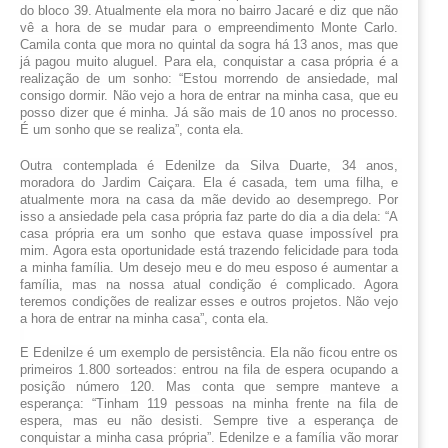
do bloco 39. Atualmente ela mora no bairro Jacaré e diz que não 
vê a hora de se mudar para o empreendimento Monte Carlo. 
Camila conta que mora no quintal da sogra há 13 anos, mas que 
já pagou muito aluguel. Para ela, conquistar a casa própria é a 
realização de um sonho: “E
stou morrendo de ansiedade, mal 
consigo dormir. Não vejo a hora de entrar na minha casa, que eu 
posso dizer que é minha. Já são mais de 10 anos no processo. 
É um sonho que se realiza”, conta ela.
Outra contemplada é Edenilze da Silva Duarte, 34 anos, 
moradora do Jardim Caiçara. Ela é casada, tem uma filha, e 
atualmente mora na casa da mãe devido ao desemprego. Por 
isso a ansiedade pela casa própria faz parte do dia a dia dela: “A 
casa própria era um sonho que estava quase impossível pra 
mim. Agora esta oportunidade está trazendo felicidade para toda 
a minha família. Um desejo meu e do meu esposo é aumentar a 
família, mas na nossa atual condição é complicado. Agora 
teremos condições de realizar esses e outros projetos. Não vejo 
a hora de entrar na minha casa”, conta ela.
E Edenilze é um exemplo de persistência. Ela não ficou entre os 
primeiros 1.800 sorteados: entrou na fila de espera ocupando a 
posição número 120. Mas conta que sempre manteve a 
esperança: “Tinham 119 pessoas na minha frente na fila de 
espera, mas eu não desisti. Sempre tive a esperança de 
conquistar a minha casa própria”. Edenilze e a família vão morar 