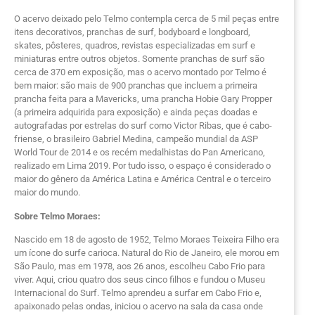
O acervo deixado pelo Telmo contempla cerca de 5 mil peças entre
itens decorativos, pranchas de surf, bodyboard e longboard,
skates, pôsteres, quadros, revistas especializadas em surf e
miniaturas entre outros objetos. Somente pranchas de surf são
cerca de 370 em exposição, mas o acervo montado por Telmo é
bem maior: são mais de 900 pranchas que incluem a primeira
prancha feita para a Mavericks, uma prancha Hobie Gary Propper
(a primeira adquirida para exposição) e ainda peças doadas e
autografadas por estrelas do surf como Victor Ribas, que é cabo-
friense, o brasileiro Gabriel Medina, campeão mundial da ASP
World Tour de 2014 e os recém medalhistas do Pan Americano,
realizado em Lima 2019. Por tudo isso, o espaço é considerado o
maior do gênero da América Latina e América Central e o terceiro
maior do mundo.
Sobre Telmo Moraes:
Nascido em 18 de agosto de 1952, Telmo Moraes Teixeira Filho era
um ícone do surfe carioca. Natural do Rio de Janeiro, ele morou em
São Paulo, mas em 1978, aos 26 anos, escolheu Cabo Frio para
viver. Aqui, criou quatro dos seus cinco filhos e fundou o Museu
Internacional do Surf. Telmo aprendeu a surfar em Cabo Frio e,
apaixonado pelas ondas, iniciou o acervo na sala da casa onde