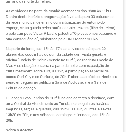
um ano da morte do Telmo.
As atividades na parte da manhã acontecem das 8h30 às 11h30.
Dentro deste horário a programação é voltada para 30 estudantes
da rede municipal de ensino com arborização do entorno do
espaço; visita guiada pelos surfistas Caio Teixeira (filho do Telmo)
e pelo campeão Victor Ribas; e palestra “O plástico nos oceanos e
sua consequência”, ministrada pela ONG Mar sem Lixo.
Na parte da tarde, das 15h às 17h, as atividades são para 30
alunos das escolinhas de surf da cidade com visita guiada e
oficina “Cadeia de Sobrevivência no Surf “, do Instituto Escola do
Mar. A celebração encerra na parte da noite com exposição de
curta metragem sobre surf, às 19h, e participação especial da
banda Surf City e os Surfaris, às 20h. É aberta ao público. Neste dia
serão entregues ao público a Sala de Audiovisual e a Sala de
Leitura do espaço.
O Espaço Expo Lendas do Surf funciona de terça a domingo, com
uma Central de Atendimento ao Turista nos seguintes horários:
segundas, terças e quartas, das 13h30 às 18h, quintas e sextas
13h30 às 20h, e aos sábados, domingos e feriados, das 16h às
20h.
Sobre o Acervo: