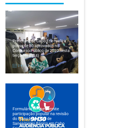
Prefeitura de Cabo Frio realiza
posse de 80 aprovados no
Concurso Público de 2020 nesta
terça-feira (24)
24/12/2024
Formulário on-line permite
participação popular na revisão
do Plano Municipal de
Saneamento Básico em Cabo