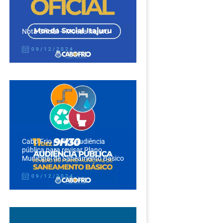
Nota Oficial – Moeda Itajuru
09/12/2024
Cabo Frio realiza audiência
pública para revisar Plano
Municipal de Saneamento Básico
09/12/2024