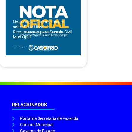
Nota Oficial: Esclarecimento
sobre Fake News –
Recrutamento para Guarda Civil
Municipal
06/12/2024
RELACIONADOS
Portal da Secretaria de Fazenda
Câmara Municipal
Governo do Estado