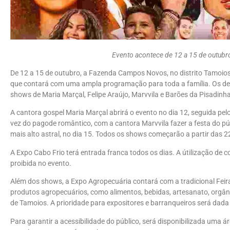
Evento acontece de 12 a 15 de outu
De 12 a 15 de outubro, a Fazenda Campos Novos, no distrito Tamoios
que contará com uma ampla programação para toda a família. Os d
shows de Maria Marçal, Felipe Araújo, Marvvila e Barões da Pisadinha
A cantora gospel Maria Marçal abrirá o evento no dia 12, seguida pelo 
vez do pagode romântico, com a cantora Marvvila fazer a festa do pú
mais alto astral, no dia 15. Todos os shows começarão a partir das 
A Expo Cabo Frio terá entrada franca todos os dias. A útilização de c
proibida no evento.
Além dos shows, a Expo Agropecuária contará com a tradicional Feira
produtos agropecuários, como alimentos, bebidas, artesanato, orgân
de Tamoios. A prioridade para expositores e barranqueiros será dada
Para garantir a acessibilidade do público, será disponibilizada uma ár