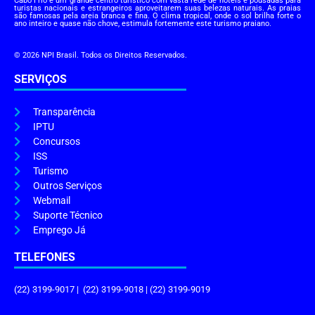
Cabo Frio é um grande centro turístico com vasta rede de hotéis e pousadas para
turistas nacionais e estrangeiros aproveitarem suas belezas naturais. As praias
são famosas pela areia branca e fina. O clima tropical, onde o sol brilha forte o
ano inteiro e quase não chove, estimula fortemente este turismo praiano.
© 2026 NPI Brasil. Todos os Direitos Reservados.
SERVIÇOS
Transparência
IPTU
Concursos
ISS
Turismo
Outros Serviços
Webmail
Suporte Técnico
Emprego Já
TELEFONES
(22) 3199-9017 | (22) 3199-9018 | (22) 3199-9019