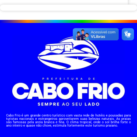
Cabo Frio é um grande centro turístico com vasta rede de hotéis e pousadas para
turistas nacionais e estrangeiros aproveitarem suas belezas naturais. As praias
são famosas pela areia branca e fina. O clima tropical, onde o sol brilha forte o
ano inteiro e quase não chove, estimula fortemente este turismo praiano.