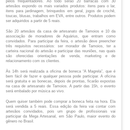
pelos frequentadores. Ao todo serão 20 barracas com 30 
artesãos expondo os mais variados produtos: itens para o lar, 
itens para jardinagem, brinquedos em geral, jogos de crochê, 
toucas, blusas, trabalhos em EVA, entre outros. Produtos podem 
ser adquiridos a partir de 5 reais.
São 20 artesãos da casa de artesanato de Tamoios e 10 da 
associação de moradores de Aquárius, que entram como 
convidados. Para participar da feira, o artesão deve preencher 
três requisitos necessários: ser morador de Tamoios, ter a 
carteira nacional do artesão e participar das reuniões, nas quais 
são oferecidas orientações de venda, marketing e de 
relacionamento com os clientes.
Às 14h será realizada a oficina de boneca “A Magrela”, que é 
bem fácil de fazer e qualquer pessoa pode participar. A oficina 
será gratuita e as bonecas, depois de prontas, ficarão expostas 
na casa de artesanato de Tamoios. A partir das 15h, o evento 
será embalado por música ao vivo.
Quem quiser também pode comprar a boneca feita na hora. Ela 
será vendida a 5 reais. Essa edição da feira vai contar com 
artesãos convidados, pois um grupo de profissionais vai 
participar da Mega Artesanal, em São Paulo, maior evento do 
gênero no Brasil.