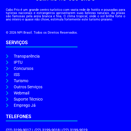
Cabo Frio é um grande centro turístico com vasta rede de hotéis e pousadas para
turistas nacionais e estrangeiros aproveitarem suas belezas naturais. As praias
são famosas pela areia branca e fina. O clima tropical, onde o sol brilha forte o
ano inteiro e quase não chove, estimula fortemente este turismo praiano.
© 2026 NPI Brasil. Todos os Direitos Reservados.
SERVIÇOS
Transparência
IPTU
Concursos
ISS
Turismo
Outros Serviços
Webmail
Suporte Técnico
Emprego Já
TELEFONES
(22) 3199-9017 | (22) 3199-9018 | (22) 3199-9019