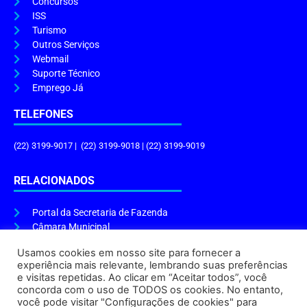
Concursos
ISS
Turismo
Outros Serviços
Webmail
Suporte Técnico
Emprego Já
TELEFONES
(22) 3199-9017 | (22) 3199-9018 | (22) 3199-9019
RELACIONADOS
Portal da Secretaria de Fazenda
Câmara Municipal
Governo do Estado
Usamos cookies em nosso site para fornecer a
experiência mais relevante, lembrando suas preferências
ENDEREÇO E HORÁRIO
e visitas repetidas. Ao clicar em “Aceitar todos”, você
concorda com o uso de TODOS os cookies. No entanto,
Endereço:
Praça Tiradentes, s/n – Centro, Cabo Frio – RJ, 28906-290
você pode visitar "Configurações de cookies" para