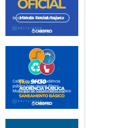
Nota Oficial – Moeda Itajuru
09/12/2024
Cabo Frio realiza audiência
pública para revisar Plano
Municipal de Saneamento Básico
09/12/2024