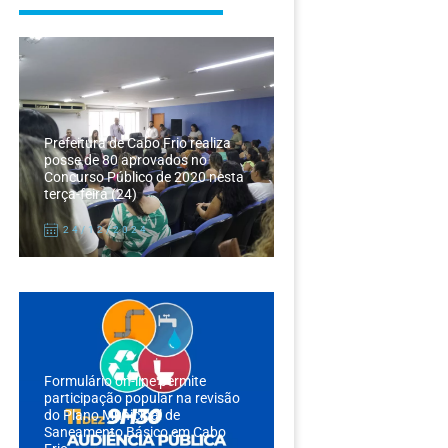
Prefeitura de Cabo Frio realiza
posse de 80 aprovados no
Concurso Público de 2020 nesta
terça-feira (24)
24/12/2024
Formulário on-line permite
participação popular na revisão
do Plano Municipal de
Saneamento Básico em Cabo