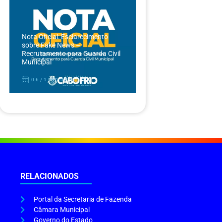
Nota Oficial: Esclarecimento
sobre Fake News –
Recrutamento para Guarda Civil
Municipal
06/12/2024
RELACIONADOS
Portal da Secretaria de Fazenda
Câmara Municipal
Governo do Estado