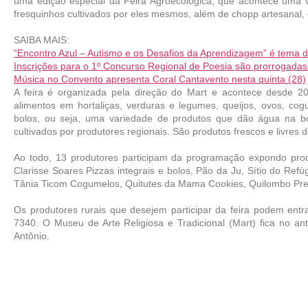
uma edição especial da Feira Agroecológica, que acontece uma v
fresquinhos cultivados por eles mesmos, além de chopp artesanal, c
SAIBA MAIS:
“Encontro Azul – Autismo e os Desafios da Aprendizagem” é tema do
Inscrições para o 1º Concurso Regional de Poesia são prorrogadas
Música no Convento apresenta Coral Cantavento nesta quinta (28)
A feira é organizada pela direção do Mart e acontece desde 20
alimentos em hortaliças, verduras e legumes, queijos, ovos, cog
bolos, ou seja, uma variedade de produtos que dão água na bo
cultivados por produtores regionais. São produtos frescos e livres d
Ao todo, 13 produtores participam da programação expondo produ
Clarisse Soares Pizzas integrais e bolos, Pão da Ju, Sítio do Refú
Tânia Ticom Cogumelos, Quitutes da Mama Cookies, Quilombo Pret
Os produtores rurais que desejem participar da feira podem entr
7340. O Museu de Arte Religiosa e Tradicional (Mart) fica no a
Antônio.