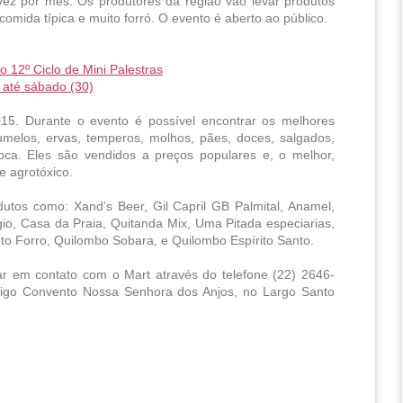
ez por mês. Os produtores da região vão levar produtos 
omida típica e muito forró. O evento é aberto ao público.
 12º Ciclo de Mini Palestras
 até sábado (30)
15. Durante o evento é possível encontrar os melhores 
umelos, ervas, temperos, molhos, pães, doces, salgados, 
ca. Eles são vendidos a preços populares e, o melhor, 
e agrotóxico.
tos como: Xand’s Beer, Gil Capril GB Palmital, Anamel, 
gio, Casa da Praia, Quitanda Mix, Uma Pitada especiarias, 
o Forro, Quilombo Sobara, e Quilombo Espírito Santo.
ar em contato com o Mart através do telefone (22) 2646-
ntigo Convento Nossa Senhora dos Anjos, no Largo Santo 