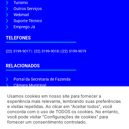
Turismo
Outros Serviços
Webmail
Suporte Técnico
Emprego Já
TELEFONES
(22) 3199-9017 | (22) 3199-9018 | (22) 3199-9019
RELACIONADOS
Portal da Secretaria de Fazenda
Câmara Municipal
Governo do Estado
Usamos cookies em nosso site para fornecer a
experiência mais relevante, lembrando suas preferências
ENDEREÇO E HORÁRIO
e visitas repetidas. Ao clicar em “Aceitar todos”, você
concorda com o uso de TODOS os cookies. No entanto,
Endereço:
Praça Tiradentes, s/n – Centro, Cabo Frio – RJ, 28906-290
você pode visitar "Configurações de cookies" para
Atendimento do Protocolo Geral da Prefeitura:
9h às 16h
fornecer um consentimento controlado.