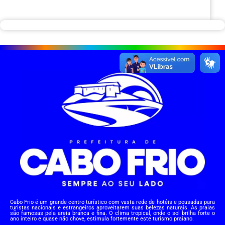
Cabo Frio é um grande centro turístico com vasta rede de hotéis e pousadas para
turistas nacionais e estrangeiros aproveitarem suas belezas naturais. As praias
são famosas pela areia branca e fina. O clima tropical, onde o sol brilha forte o
ano inteiro e quase não chove, estimula fortemente este turismo praiano.