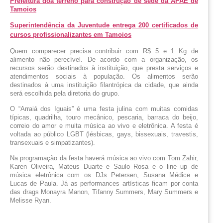
Prefeitura doa terreno para construção de sede da APAE de
Tamoios
Superintendência da Juventude entrega 200 certificados de
cursos profissionalizantes em Tamoios
Quem comparecer precisa contribuir com R$ 5 e 1 Kg de 
alimento não perecível. De acordo com a organização, os 
recursos serão destinados à instituição, que presta serviços e 
atendimentos sociais à população. Os alimentos serão 
destinados à uma instituição filantrópica da cidade, que ainda 
será escolhida pela diretoria do grupo.
O “Arraiá dos Iguais” é uma festa julina com muitas comidas 
típicas, quadrilha, touro mecânico, pescaria, barraca do beijo, 
correio do amor e muita música ao vivo e eletrônica. A festa é 
voltada ao público LGBT (lésbicas, gays, bissexuais, travestis, 
transexuais e simpatizantes).
Na programação da festa haverá música ao vivo com Tom Zahir, 
Karen Oliveira, Mateus Duarte e Saulo Rosa e o line up de 
música eletrônica com os DJs Petersen, Susana Médice e 
Lucas de Paula. Já as performances artísticas ficam por conta 
das drags Monayra Manon, Tifanny Summers, Mary Summers e 
Melisse Ryan.