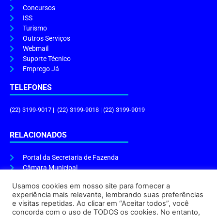
Concursos
ISS
Turismo
Outros Serviços
Webmail
Suporte Técnico
Emprego Já
TELEFONES
(22) 3199-9017 | (22) 3199-9018 | (22) 3199-9019
RELACIONADOS
Portal da Secretaria de Fazenda
Câmara Municipal
Governo do Estado
Usamos cookies em nosso site para fornecer a
experiência mais relevante, lembrando suas preferências
ENDEREÇO E HORÁRIO
e visitas repetidas. Ao clicar em “Aceitar todos”, você
concorda com o uso de TODOS os cookies. No entanto,
Endereço:
Praça Tiradentes, s/n – Centro, Cabo Frio – RJ, 28906-290