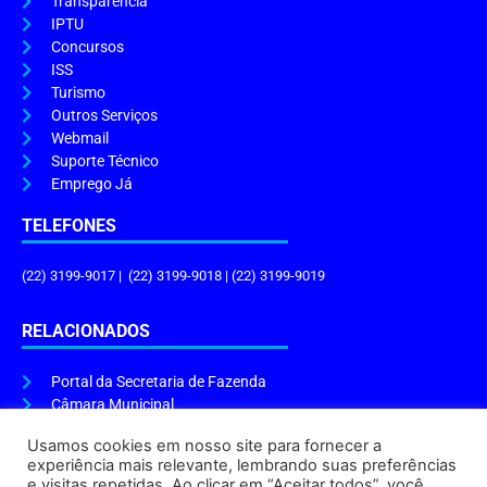
Transparência
IPTU
Concursos
ISS
Turismo
Outros Serviços
Webmail
Suporte Técnico
Emprego Já
TELEFONES
(22) 3199-9017 | (22) 3199-9018 | (22) 3199-9019
RELACIONADOS
Portal da Secretaria de Fazenda
Câmara Municipal
Governo do Estado
Usamos cookies em nosso site para fornecer a
experiência mais relevante, lembrando suas preferências
ENDEREÇO E HORÁRIO
e visitas repetidas. Ao clicar em “Aceitar todos”, você